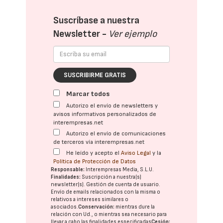
Suscríbase a nuestra
Newsletter -
Ver ejemplo
SUSCRIBIRME GRATIS
Marcar todos
Autorizo el envío de newsletters y
avisos informativos personalizados de
interempresas.net
Autorizo el envío de comunicaciones
de terceros vía interempresas.net
He leído y acepto el
Aviso Legal
y la
Política de Protección de Datos
Responsable:
Interempresas Media, S.L.U.
Finalidades:
Suscripción a nuestra(s)
newsletter(s). Gestión de cuenta de usuario.
Envío de emails relacionados con la misma o
relativos a intereses similares o
asociados.
Conservación:
mientras dure la
relación con Ud., o mientras sea necesario para
llevar a cabo las finalidades especificadas
Cesión: