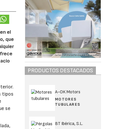
en el
ho, que
alquier
ofrece
pacio
PRODUCTOS DESTACADOS
terior.
A-OK Motors
s tipos
MOTORES
e
TUBULARES
ue se
BT Ibérica, S.L.
lada,