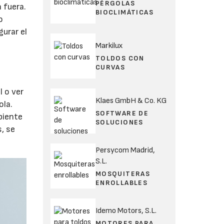
PÉRGOLAS
 fuera.
BIOCLIMÁTICAS
o
urar el
Markilux
TOLDOS CON
CURVAS
s
l o ver
Klaes GmbH & Co. KG
ola.
SOFTWARE DE
biente
SOLUCIONES
s, se
Persycom Madrid,
S.L.
MOSQUITERAS
ENROLLABLES
Idemo Motors, S.L.
MOTORES PARA