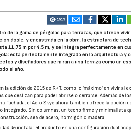
1513
ro de la gama de pérgolas para terrazas, que ofrece vivir 
ación doble, y encastrada en la obra, la estructura de tec
asta 11,75 m por 4,5 m, y se integra perfectamente en cu
gola: está perfectamente integrada en la arquitectura y 
itectos y diseñadores que miran a una terraza como un es
odo el año.
n la edición de 2015 de R+T, como lo 'máximo' en vivir al ex
 que deslizan para poder abrirse o cerrarse. Además de lo
una fachada, el Aero Skye ahora también ofrece la opción d
o integrado. Sin columnas, un techo firme y minimalista q
 construcción, sea de acero, hormigón o madera.
lidad de instalar el producto en una configuración dual acop