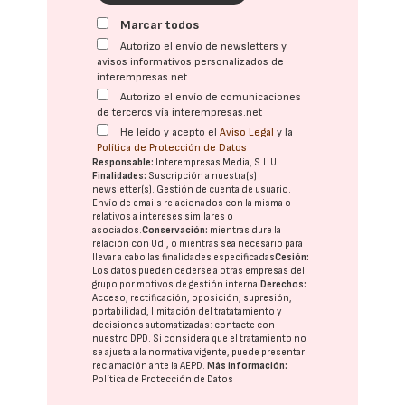
Marcar todos
Autorizo el envío de newsletters y
avisos informativos personalizados de
interempresas.net
Autorizo el envío de comunicaciones
de terceros vía interempresas.net
He leído y acepto el
Aviso Legal
y la
Política de Protección de Datos
Responsable:
Interempresas Media, S.L.U.
Finalidades:
Suscripción a nuestra(s)
newsletter(s). Gestión de cuenta de usuario.
Envío de emails relacionados con la misma o
relativos a intereses similares o
asociados.
Conservación:
mientras dure la
relación con Ud., o mientras sea necesario para
llevar a cabo las finalidades especificadas
Cesión:
Los datos pueden cederse a otras
empresas del
grupo
por motivos de gestión interna.
Derechos:
Acceso, rectificación, oposición, supresión,
portabilidad, limitación del tratatamiento y
decisiones automatizadas:
contacte con
nuestro DPD
. Si considera que el tratamiento no
se ajusta a la normativa vigente, puede presentar
reclamación ante la
AEPD
.
Más información:
Política de Protección de Datos