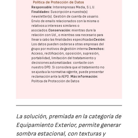
Política de Protección de Datos
Responsable:
Interempresas Media, S.L.U.
Finalidades:
Suscripción a nuestra(s)
newsletter(s). Gestión de cuenta de usuario.
Envío de emails relacionados con la misma o
relativos a intereses similares o
asociados.
Conservación:
mientras dure la
relación con Ud., o mientras sea necesario para
llevar a cabo las finalidades especificadas
Cesión:
Los datos pueden cederse a otras
empresas del
grupo
por motivos de gestión interna.
Derechos:
Acceso, rectificación, oposición, supresión,
portabilidad, limitación del tratatamiento y
decisiones automatizadas:
contacte con
nuestro DPD
. Si considera que el tratamiento no
se ajusta a la normativa vigente, puede presentar
reclamación ante la
AEPD
.
Más información:
Política de Protección de Datos
La solución, premiada en la categoría de
Equipamiento Exterior, permite generar
sombra estacional, con texturas y