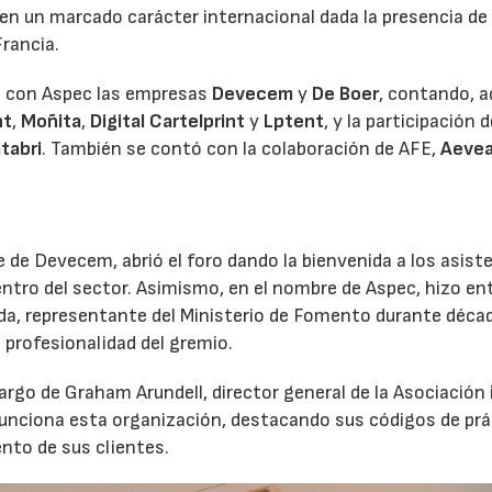
 en un marcado carácter internacional dada la presencia de
Francia.
do con Aspec las empresas
Devecem
y
De Boer
, contando, 
nt
,
Moñita
,
Digital Cartelprint
y
Lptent
, y la participación d
itabri
. También se contó con la colaboración de AFE,
Aeve
 de Devecem, abrió el foro dando la bienvenida a los asist
entro del sector. Asimismo, en el nombre de Aspec, hizo en
da, representante del Ministerio de Fomento durante déca
 profesionalidad del gremio.
cargo de Graham Arundell, director general de la Asociación
 funciona esta organización, destacando sus códigos de prá
to de sus clientes.