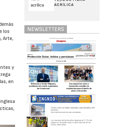
ACRÍLICA
además
NEWSLETTERS
e los
a
, Arte,
entes y
trega
das, en
 inglesa
cticas,