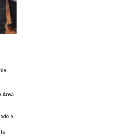
ble.
de
Área
cado a
 la