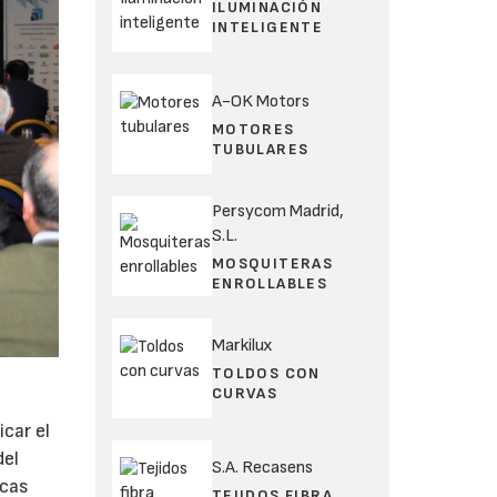
ILUMINACIÓN
INTELIGENTE
A-OK Motors
MOTORES
TUBULARES
Persycom Madrid,
S.L.
MOSQUITERAS
ENROLLABLES
Markilux
TOLDOS CON
CURVAS
car el
del
S.A. Recasens
icas
TEJIDOS FIBRA