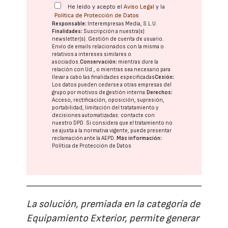
He leído y acepto el
Aviso Legal
y la
Política de Protección de Datos
Responsable:
Interempresas Media, S.L.U.
Finalidades:
Suscripción a nuestra(s)
newsletter(s). Gestión de cuenta de usuario.
Envío de emails relacionados con la misma o
relativos a intereses similares o
asociados.
Conservación:
mientras dure la
relación con Ud., o mientras sea necesario para
llevar a cabo las finalidades especificadas
Cesión:
Los datos pueden cederse a otras
empresas del
grupo
por motivos de gestión interna.
Derechos:
Acceso, rectificación, oposición, supresión,
portabilidad, limitación del tratatamiento y
decisiones automatizadas:
contacte con
nuestro DPD
. Si considera que el tratamiento no
se ajusta a la normativa vigente, puede presentar
reclamación ante la
AEPD
.
Más información:
Política de Protección de Datos
La solución, premiada en la categoría de
Equipamiento Exterior, permite generar