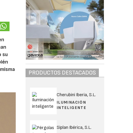
en
han
o su
bién
a misma
PRODUCTOS DESTACADOS
Cherubini Iberia, S.L.
ILUMINACIÓN
INTELIGENTE
Siplan Ibérica, S.L.