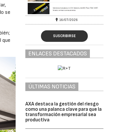
ar,
do se
16/07/2026
30/07/2026
bién;
SUSCRIBIRSE
l que
ENLACES DESTACADOS
ÚLTIMAS NOTICIAS
AXA destaca la gestión del riesgo
como una palanca clave para que la
transformación empresarial sea
productiva