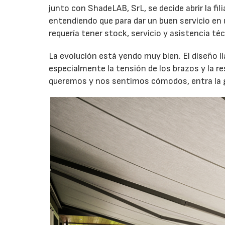
junto con ShadeLAB, SrL, se decide abrir la f
entendiendo que para dar un buen servicio en
requería tener stock, servicio y asistencia téc
16/07/2026
La evolución está yendo muy bien. El diseño l
especialmente la tensión de los brazos y la r
queremos y nos sentimos cómodos, entra la ga