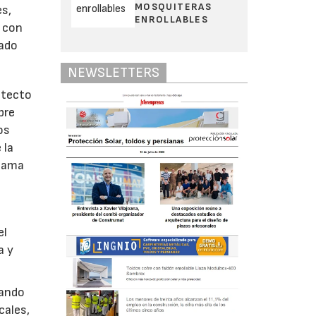
MOSQUITERAS
es,
ENROLLABLES
o con
dado
NEWSLETTERS
itecto
pre
os
 la
 gama
el
a y
uando
cales,