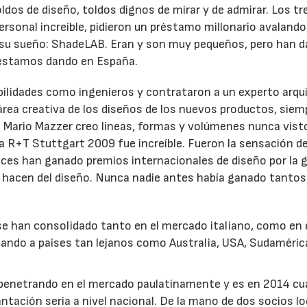
ldos de diseño, toldos dignos de mirar y de admirar. Los tr
personal increíble, pidieron un préstamo millonario avaland
 su sueño: ShadeLAB. Eran y son muy pequeños, pero han 
 estamos dando en España.
bilidades como ingenieros y contrataron a un experto arqu
 área creativa de los diseños de los nuevos productos, siem
to Mario Mazzer creo líneas, formas y volúmenes nunca vist
ria R+T Stuttgart 2009 fue increíble. Fueron la sensación de
nces han ganado premios internacionales de diseño por la
e hacen del diseño. Nunca nadie antes había ganado tantos
e han consolidado tanto en el mercado italiano, como en 
rtando a países tan lejanos como Australia, USA, Sudaméric
 penetrando en el mercado paulatinamente y es en 2014 c
tación seria a nivel nacional. De la mano de dos socios lo