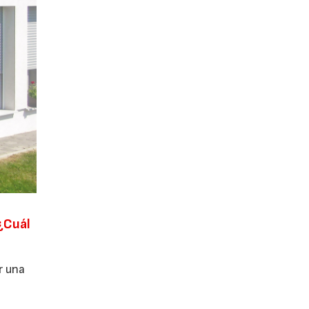
¿Cuál
r una