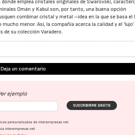
o, donde emplea cristales originales de Swarovski, caracter
rminales Omán y Kabul son, por tanto, una buena opción
squen combinar cristal y metal –idea en la que se basa el I
16/07/2026
30/07/2026
ucho menor. Así, la compañía acerca la calidad y el ‘lujo’
és de su colección Varadero.
Deja un comentario
Ver ejemplo
SUSCRIBIRME GRATIS
ativos personalizados de interempresas.net
vía interempresas.net