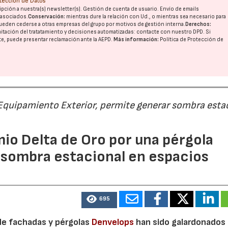
otección de Datos
pción a nuestra(s) newsletter(s). Gestión de cuenta de usuario. Envío de emails
o asociados.
Conservación:
mientras dure la relación con Ud., o mientras sea necesario para
ueden cederse a otras
empresas del grupo
por motivos de gestión interna.
Derechos:
imitación del tratatamiento y decisiones automatizadas:
contacte con nuestro DPD
. Si
nte, puede presentar reclamación ante la
AEPD
.
Más información:
Política de Protección de
 Equipamiento Exterior, permite generar sombra esta
io Delta de Oro por una pérgola
 sombra estacional en espacios
695
de fachadas y pérgolas
Denvelops
han sido galardonados 