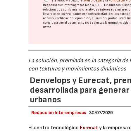
He leído y acepto el
Aviso Legal
y la
Política de Pr
Responsable:
Interempresas Media, S.L.U.
Finalidades:
Suscri
relacionados con la misma o relativos a intereses similares 
llevar a cabo las finalidades especificadas
Cesión:
Los datos p
Acceso, rectificación, oposición, supresión, portabilidad, l
considera que el tratamiento no se ajusta a la normativa vige
Datos
La solución, premiada en la categoría de
con texturas y movimientos dinámicos
Denvelops y Eurecat, prem
desarrollada para generar
urbanos
Redacción Interempresas
30/07/2026
El centro tecnológico
Eurecat
y la empresa 