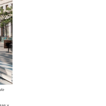
ido
esas y