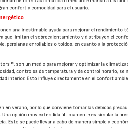
ncionan de forma automática o mediante mando a distanci
gran confort y comodidad para el usuario.
energético
onen una inestimable ayuda para mejorar el rendimiento t
 ya que limitan el sobrecalentamiento y distribuyen el confo
le, persianas enrollables o toldos, en cuanto a la protecció
ors ®, son un medio para mejorar y optimizar la climatiza
nosidad, controles de temperatura y de control horario, se 
sidad interior. Esto influye directamente en el confort ambie
en en verano, por lo que conviene tomar las debidas preca
s. Una opción muy extendida últimamente es simular la pre
vacía. Esto se puede llevar a cabo de manera simple y econó