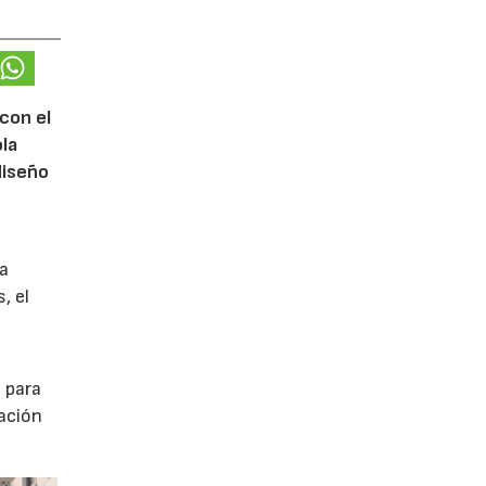
con el
ola
diseño
na
, el
 para
tación