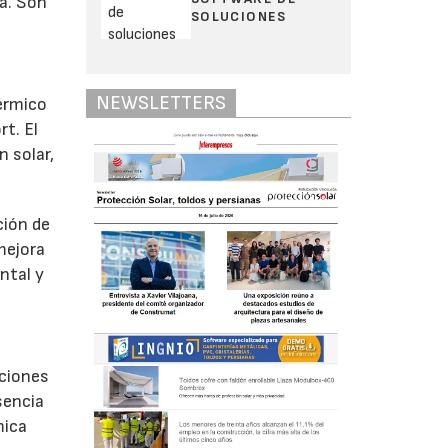
a. Son
SOLUCIONES
NEWSLETTERS
érmico
rt. El
n solar,
ción de
mejora
ntal y
uciones
sencia
mica