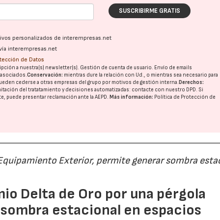
SUSCRIBIRME GRATIS
ativos personalizados de interempresas.net
vía interempresas.net
otección de Datos
pción a nuestra(s) newsletter(s). Gestión de cuenta de usuario. Envío de emails
o asociados.
Conservación:
mientras dure la relación con Ud., o mientras sea necesario para
ueden cederse a otras
empresas del grupo
por motivos de gestión interna.
Derechos:
imitación del tratatamiento y decisiones automatizadas:
contacte con nuestro DPD
. Si
nte, puede presentar reclamación ante la
AEPD
.
Más información:
Política de Protección de
 Equipamiento Exterior, permite generar sombra esta
io Delta de Oro por una pérgola
 sombra estacional en espacios