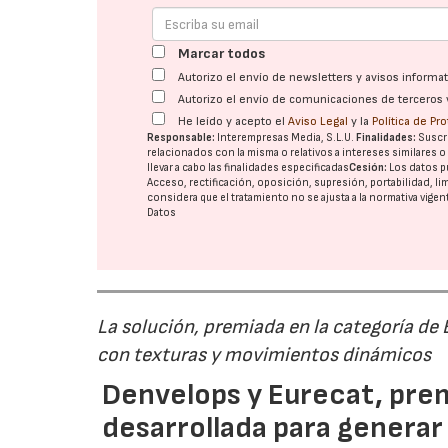
Marcar todos
Autorizo el envío de newsletters y avisos inform
Autorizo el envío de comunicaciones de terceros 
He leído y acepto el
Aviso Legal
y la
Política de Pr
Responsable:
Interempresas Media, S.L.U.
Finalidades:
Suscri
relacionados con la misma o relativos a intereses similares 
llevar a cabo las finalidades especificadas
Cesión:
Los datos p
Acceso, rectificación, oposición, supresión, portabilidad, l
considera que el tratamiento no se ajusta a la normativa vige
Datos
La solución, premiada en la categoría de
con texturas y movimientos dinámicos
Denvelops y Eurecat, prem
desarrollada para generar