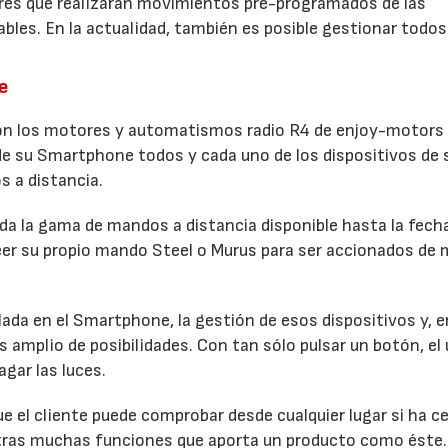
dores que realizarán movimientos pre-programados de las
lables. En la actualidad, también es posible gestionar todo
16/07/2026
30/07/2026
e
on los motores y automatismos radio R4 de enjoy-motors 
sde su Smartphone todos y cada uno de los dispositivos de 
 a distancia.
da la gama de mandos a distancia disponible hasta la fecha
seer su propio mando Steel o Murus para ser accionados de
lada en el Smartphone, la gestión de esos dispositivos y, e
 amplio de posibilidades. Con tan sólo pulsar un botón, el 
agar las luces.
 el cliente puede comprobar desde cualquier lugar si ha ce
 otras muchas funciones que aporta un producto como éste