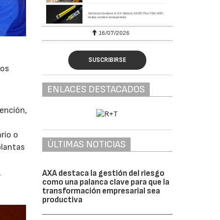
16/07/2026
30/07/2
SUSCRIBIRSE
los
ENLACES DESTACADOS
vención,
rio o
ÚLTIMAS NOTICIAS
plantas
AXA destaca la gestión del riesgo
r
como una palanca clave para que la
transformación empresarial sea
productiva