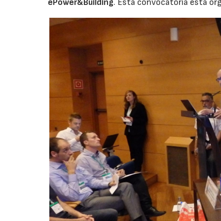
ePower&Building
. Esta convocatoria esta or