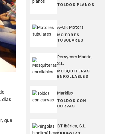
TOLDOS PLANOS
A-OK Motors
MOTORES
TUBULARES
Persycom Madrid,
S.L.
MOSQUITERAS
ENROLLABLES
 de
Markilux
s días
TOLDOS CON
CURVAS
r, que
BT Ibérica, S.L.
PÉRGOLAS