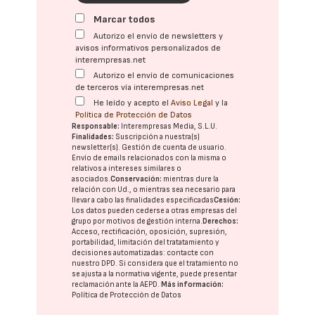
Marcar todos
Autorizo el envío de newsletters y
avisos informativos personalizados de
interempresas.net
Autorizo el envío de comunicaciones
de terceros vía interempresas.net
He leído y acepto el
Aviso Legal
y la
Política de Protección de Datos
Responsable:
Interempresas Media, S.L.U.
Finalidades:
Suscripción a nuestra(s)
newsletter(s). Gestión de cuenta de usuario.
Envío de emails relacionados con la misma o
relativos a intereses similares o
asociados.
Conservación:
mientras dure la
relación con Ud., o mientras sea necesario para
llevar a cabo las finalidades especificadas
Cesión:
Los datos pueden cederse a otras
empresas del
grupo
por motivos de gestión interna.
Derechos:
Acceso, rectificación, oposición, supresión,
portabilidad, limitación del tratatamiento y
decisiones automatizadas:
contacte con
nuestro DPD
. Si considera que el tratamiento no
se ajusta a la normativa vigente, puede presentar
reclamación ante la
AEPD
.
Más información:
Política de Protección de Datos