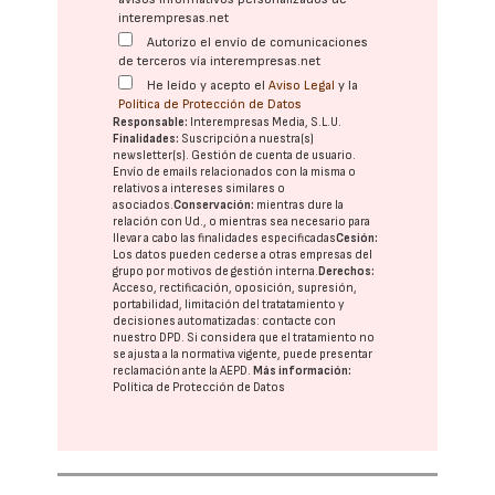
interempresas.net
Autorizo el envío de comunicaciones
de terceros vía interempresas.net
He leído y acepto el
Aviso Legal
y la
Política de Protección de Datos
Responsable:
Interempresas Media, S.L.U.
Finalidades:
Suscripción a nuestra(s)
newsletter(s). Gestión de cuenta de usuario.
Envío de emails relacionados con la misma o
relativos a intereses similares o
asociados.
Conservación:
mientras dure la
relación con Ud., o mientras sea necesario para
llevar a cabo las finalidades especificadas
Cesión:
Los datos pueden cederse a otras
empresas del
grupo
por motivos de gestión interna.
Derechos:
Acceso, rectificación, oposición, supresión,
portabilidad, limitación del tratatamiento y
decisiones automatizadas:
contacte con
nuestro DPD
. Si considera que el tratamiento no
se ajusta a la normativa vigente, puede presentar
reclamación ante la
AEPD
.
Más información:
Política de Protección de Datos