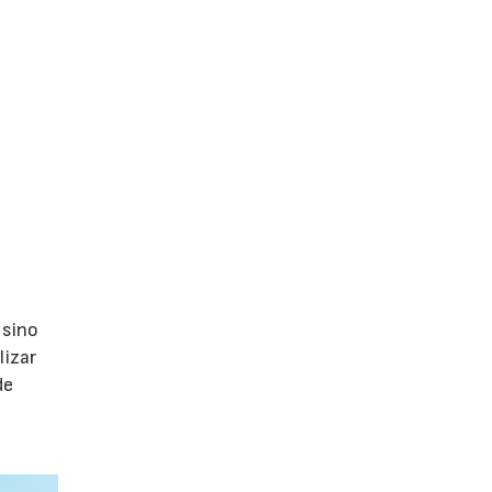
 sino
lizar
de