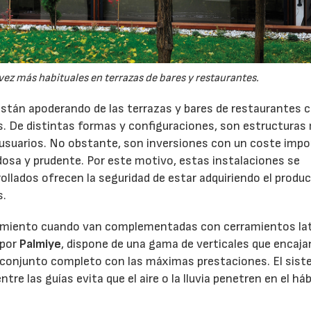
6
30/07/2026
vez más habituales en terrazas de bares y restaurantes.
 están apoderando de las terrazas y bares de restaurantes 
. De distintas formas y configuraciones, son estructuras
 usuarios. No obstante, son inversiones con un coste imp
osa y prudente. Por este motivo, estas instalaciones se
llados ofrecen la seguridad de estar adquiriendo el produ
s.
dimiento cuando van complementadas con cerramientos lat
 por
Palmiye
, dispone de una gama de verticales que encaja
n conjunto completo con las máximas prestaciones. El sis
ntre las guías evita que el aire o la lluvia penetren en el há