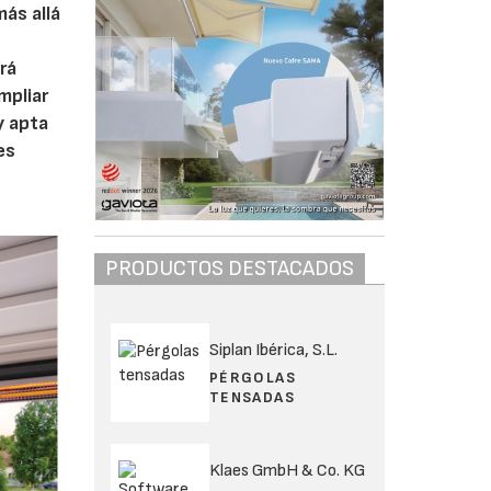
más allá
rá
mpliar
y apta
es
PRODUCTOS DESTACADOS
Siplan Ibérica, S.L.
PÉRGOLAS
TENSADAS
Klaes GmbH & Co. KG