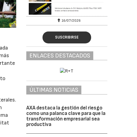
16/07/2026
30/07/2026
SUSCRIBIRSE
cada
ENLACES DESTACADOS
 más
ortante
cto
ÚLTIMAS NOTICIAS
erales.
n
AXA destaca la gestión del riesgo
como una palanca clave para que la
tema
transformación empresarial sea
bitat
productiva