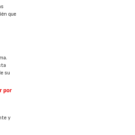
as
ién que
ema.
sta
de su
r por
l
nte y
,