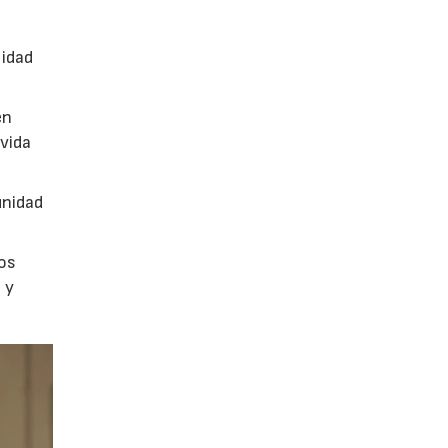
n
lidad
en
vida
unidad
los
 y