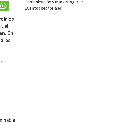
Comunicación y Marketing B2B
Eventos sectoriales
rciales
, el
lan. En
a las
 el
e había