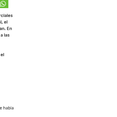
rciales
, el
lan. En
a las
 el
e había