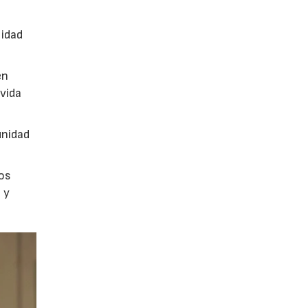
n
lidad
en
vida
unidad
los
 y