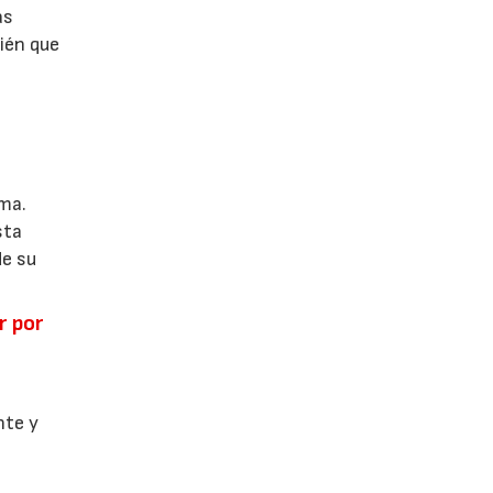
as
ién que
ema.
sta
de su
r por
l
nte y
,