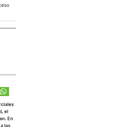
oceso
rciales
, el
lan. En
a las