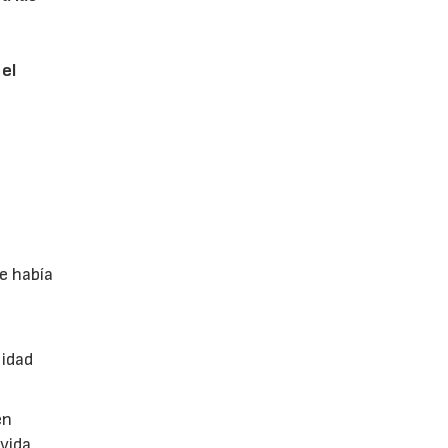
 el
e había
n
lidad
en
vida