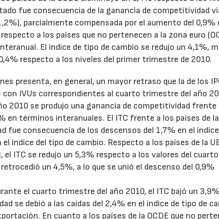
ltado fue consecuencia de la ganancia de competitividad ví
 1,2%), parcialmente compensada por el aumento del 0,9% 
C respecto a los países que no pertenecen a la zona euro (
teranual. El índice de tipo de cambio se redujo un 4,1%, m
0,4% respecto a los niveles del primer trimestre de 2010.
nes presenta, en general, un mayor retraso que la de los I
 con IVUs correspondientes al cuarto trimestre del año 20
año 2010 se produjo una ganancia de competitividad frente 
% en términos interanuales. El ITC frente a los países de l
d fue consecuencia de los descensos del 1,7% en el índice
 el índice del tipo de cambio. Respecto a los países de la U
 el ITC se redujo un 5,3% respecto a los valores del cuarto
 retrocedió un 4,5%, a lo que se unió el descenso del 0,9%
urante el cuarto trimestre del año 2010, el ITC bajó un 3,9
dad se debió a las caídas del 2,4% en el índice de tipo de c
 exportación. En cuanto a los países de la OCDE que no pert