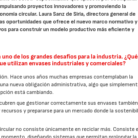
impulsando proyectos innovadores y promoviendo la
onomía circular. Laura Sanz de Siria, directora general de
 las oportunidades que ofrece el nuevo marco normativo y
os para construir un modelo productivo más eficiente y
 uno de los grandes desafíos para la industria. ¿Qué
e utilizan envases industriales y comerciales?
ción. Hace unos años muchas empresas contemplaban la
una nueva obligación administrativa, algo que simplement
epción está cambiando.
scubren que gestionar correctamente sus envases tambié
r recursos y prepararse para un mercado donde la sostenibi
ircular no consiste únicamente en reciclar más. Consiste 
er momento, diseñando sistemas que permitan prolongar la 