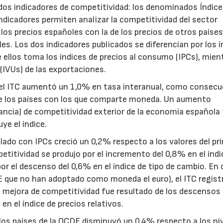
os indicadores de competitividad: los denominados Índice
ndicadores permiten analizar la competitividad del sector
 los precios españoles con la de los precios de otros paíse
s. Los dos indicadores publicados se diferencian por los í
 ellos toma los índices de precios al consumo (IPCs), mien
o (IVUs) de las exportaciones.
, el ITC aumentó un 1,0% en tasa interanual, como consecu
 de los países con los que comparte moneda. Un aumento
nancia) de competitividad exterior de la economía española
ye el índice.
ulado con IPCs creció un 0,2% respecto a los valores del pr
etitividad se produjo por el incremento del 0,8% en el índi
r el descenso del 0,6% en el índice de tipo de cambio. En
 UE que no han adoptado como moneda el euro), el ITC regist
a mejora de competitividad fue resultado de los descensos 
en el índice de precios relativos.
a los países de la OCDE disminuyó un 0,4% respecto a los ni