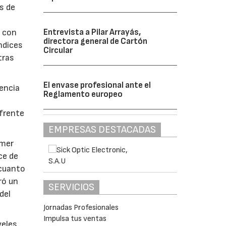
s de
s con
Entrevista a Pilar Arrayás,
directora general de Cartón
ndices
Circular
tras
El envase profesional ante el
encia
Reglamento europeo
 frente
EMPRESAS DESTACADAS
imer
ce de
 cuanto
ró un
SERVICIOS
del
Jornadas Profesionales
Impulsa tus ventas
veles