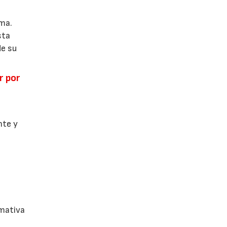
ema.
sta
de su
r por
l
nte y
,
rmativa