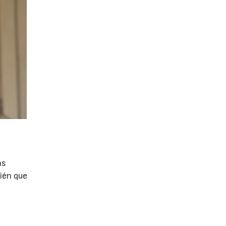
as
ién que