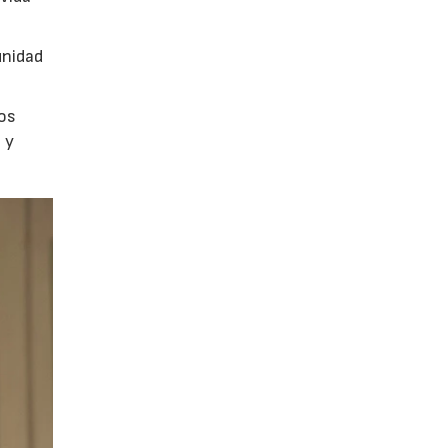
unidad
los
 y