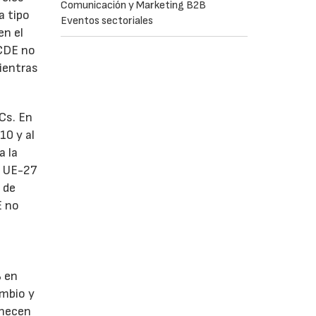
Comunicación y Marketing B2B
a tipo
Eventos sectoriales
en el
OCDE no
ientras
PCs. En
10 y al
a la
a UE-27
 de
E no
% en
ambio y
enecen