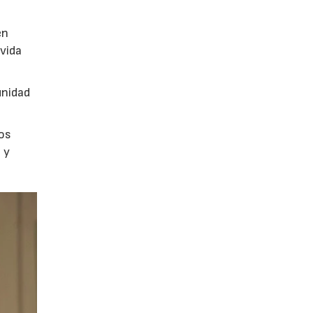
en
vida
unidad
los
 y