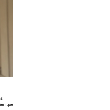
as
ién que