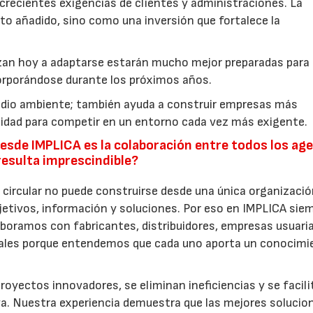
sto añadido, sino como una inversión que fortalece la competitivi
subraya Sanz de Siria.
reutilización a las empresas?
la única. Cuando conseguimos que un envase mantenga su u
cesidad de fabricar nuevas unidades, disminuyendo el c
recursos disponibles.
 y operativos muy importantes. Las empresas empiezan a
optimizar procesos, mejorar la eficiencia logística, reducir