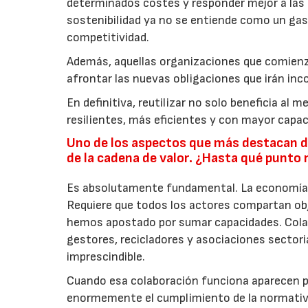
“La sostenibilidad ya no se entiende como un ga
¿Qué ventajas aporta esa apuesta por la 
La primera ventaja es ambiental, pero no es 
durante más tiempo estamos reduciendo la ne
de materias primas y aprovechando mejor los 
Pero también existen beneficios económicos
descubrir que los modelos circulares permiten 