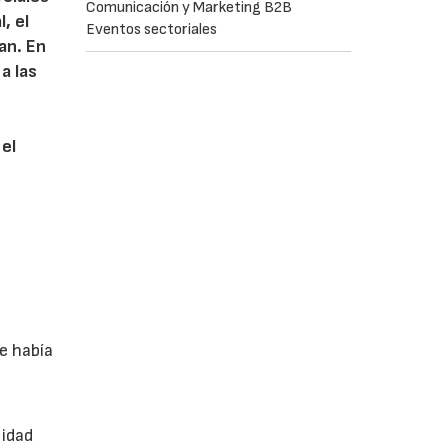
Comunicación y Marketing B2B
, el
Eventos sectoriales
lan. En
a las
 el
e había
n
lidad