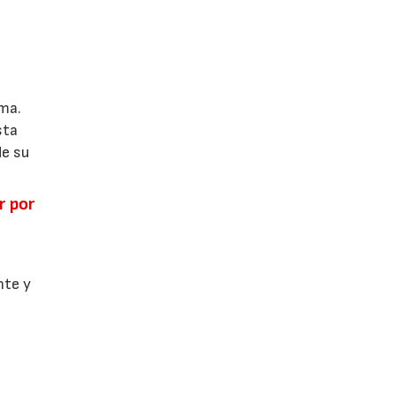
ema.
sta
de su
r por
l
nte y
,