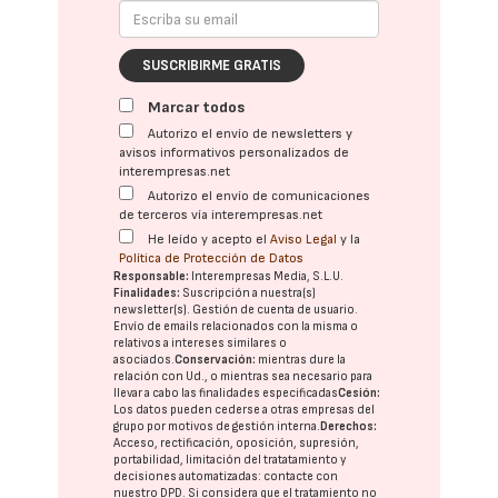
SUSCRIBIRME GRATIS
Marcar todos
Autorizo el envío de newsletters y
avisos informativos personalizados de
interempresas.net
Autorizo el envío de comunicaciones
de terceros vía interempresas.net
He leído y acepto el
Aviso Legal
y la
Política de Protección de Datos
Responsable:
Interempresas Media, S.L.U.
Finalidades:
Suscripción a nuestra(s)
newsletter(s). Gestión de cuenta de usuario.
Envío de emails relacionados con la misma o
relativos a intereses similares o
asociados.
Conservación:
mientras dure la
relación con Ud., o mientras sea necesario para
llevar a cabo las finalidades especificadas
Cesión:
Los datos pueden cederse a otras
empresas del
grupo
por motivos de gestión interna.
Derechos:
Acceso, rectificación, oposición, supresión,
portabilidad, limitación del tratatamiento y
decisiones automatizadas:
contacte con
nuestro DPD
. Si considera que el tratamiento no