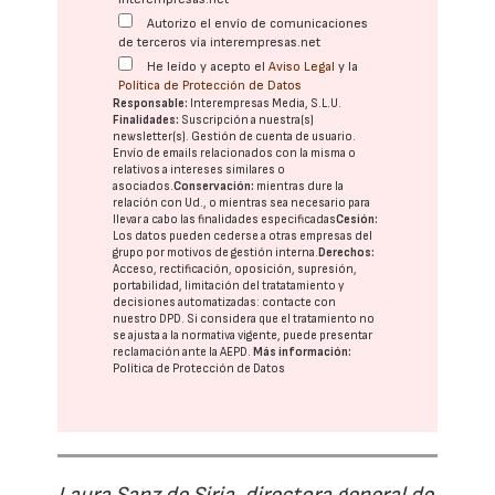
Autorizo el envío de comunicaciones
de terceros vía interempresas.net
He leído y acepto el
Aviso Legal
y la
Política de Protección de Datos
Responsable:
Interempresas Media, S.L.U.
Finalidades:
Suscripción a nuestra(s)
newsletter(s). Gestión de cuenta de usuario.
Envío de emails relacionados con la misma o
relativos a intereses similares o
asociados.
Conservación:
mientras dure la
relación con Ud., o mientras sea necesario para
llevar a cabo las finalidades especificadas
Cesión:
Los datos pueden cederse a otras
empresas del
grupo
por motivos de gestión interna.
Derechos:
Acceso, rectificación, oposición, supresión,
portabilidad, limitación del tratatamiento y
decisiones automatizadas:
contacte con
nuestro DPD
. Si considera que el tratamiento no
se ajusta a la normativa vigente, puede presentar
reclamación ante la
AEPD
.
Más información:
Política de Protección de Datos
Laura Sanz de Siria, directora general de