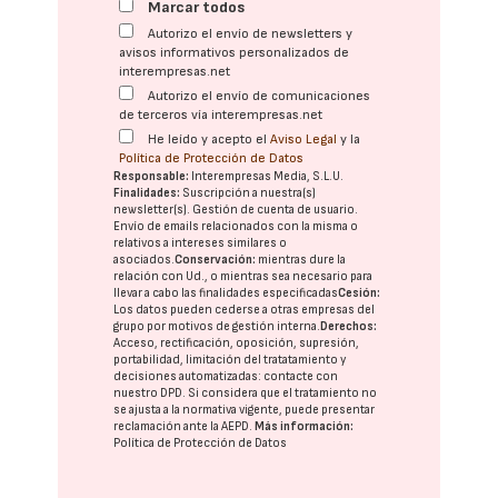
Marcar todos
Autorizo el envío de newsletters y
avisos informativos personalizados de
interempresas.net
Autorizo el envío de comunicaciones
de terceros vía interempresas.net
He leído y acepto el
Aviso Legal
y la
Política de Protección de Datos
Responsable:
Interempresas Media, S.L.U.
Finalidades:
Suscripción a nuestra(s)
newsletter(s). Gestión de cuenta de usuario.
Envío de emails relacionados con la misma o
relativos a intereses similares o
asociados.
Conservación:
mientras dure la
relación con Ud., o mientras sea necesario para
llevar a cabo las finalidades especificadas
Cesión:
Los datos pueden cederse a otras
empresas del
grupo
por motivos de gestión interna.
Derechos:
Acceso, rectificación, oposición, supresión,
portabilidad, limitación del tratatamiento y
decisiones automatizadas:
contacte con
nuestro DPD
. Si considera que el tratamiento no
se ajusta a la normativa vigente, puede presentar
reclamación ante la
AEPD
.
Más información:
Política de Protección de Datos