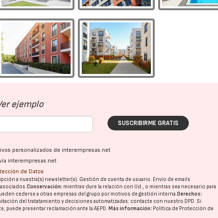
Ver ejemplo
SUSCRIBIRME GRATIS
ativos personalizados de interempresas.net
vía interempresas.net
otección de Datos
pción a nuestra(s) newsletter(s). Gestión de cuenta de usuario. Envío de emails
o asociados.
Conservación:
mientras dure la relación con Ud., o mientras sea necesario para
ueden cederse a otras
empresas del grupo
por motivos de gestión interna.
Derechos:
imitación del tratatamiento y decisiones automatizadas:
contacte con nuestro DPD
. Si
nte, puede presentar reclamación ante la
AEPD
.
Más información:
Política de Protección de