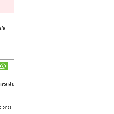
ada
interés
uciones