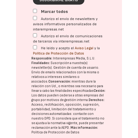
Marcar todos
Autorizo el envío de newsletters y
avisos informativos personalizados de
interempresas.net
Autorizo el envío de comunicaciones
de terceros vía interempresas.net
He leído y acepto el
Aviso Legal
y la
Política de Protección de Datos
Responsable:
Interempresas Media, S.L.U.
Finalidades:
Suscripción a nuestra(s)
newsletter(s). Gestión de cuenta de usuario.
Envío de emails relacionados con la misma o
relativos a intereses similares o
asociados.
Conservación:
mientras dure la
relación con Ud., o mientras sea necesario para
llevar a cabo las finalidades especificadas
Cesión:
Los datos pueden cederse a otras
empresas del
grupo
por motivos de gestión interna.
Derechos:
Acceso, rectificación, oposición, supresión,
portabilidad, limitación del tratatamiento y
decisiones automatizadas:
contacte con
nuestro DPD
. Si considera que el tratamiento no
se ajusta a la normativa vigente, puede presentar
reclamación ante la
AEPD
.
Más información:
Política de Protección de Datos