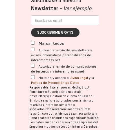
Suscríbase a nuestra
Newsletter -
Ver ejemplo
SUSCRIBIRME GRATIS
Marcar todos
Autorizo el envío de newsletters y
avisos informativos personalizados de
interempresas.net
Autorizo el envío de comunicaciones
de terceros vía interempresas.net
He leído y acepto el
Aviso Legal
y la
Política de Protección de Datos
Responsable:
Interempresas Media, S.L.U.
Finalidades:
Suscripción a nuestra(s)
newsletter(s). Gestión de cuenta de usuario.
Envío de emails relacionados con la misma o
relativos a intereses similares o
asociados.
Conservación:
mientras dure la
relación con Ud., o mientras sea necesario para
llevar a cabo las finalidades especificadas
Cesión:
Los datos pueden cederse a otras
empresas del
grupo
por motivos de gestión interna.
Derechos: