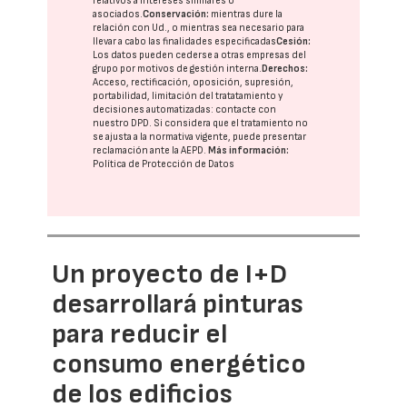
relativos a intereses similares o
asociados.
Conservación:
mientras dure la
relación con Ud., o mientras sea necesario para
llevar a cabo las finalidades especificadas
Cesión:
Los datos pueden cederse a otras
empresas del
grupo
por motivos de gestión interna.
Derechos:
Acceso, rectificación, oposición, supresión,
portabilidad, limitación del tratatamiento y
decisiones automatizadas:
contacte con
nuestro DPD
. Si considera que el tratamiento no
se ajusta a la normativa vigente, puede presentar
reclamación ante la
AEPD
.
Más información:
Política de Protección de Datos
Un proyecto de I+D
desarrollará pinturas
para reducir el
consumo energético
de los edificios