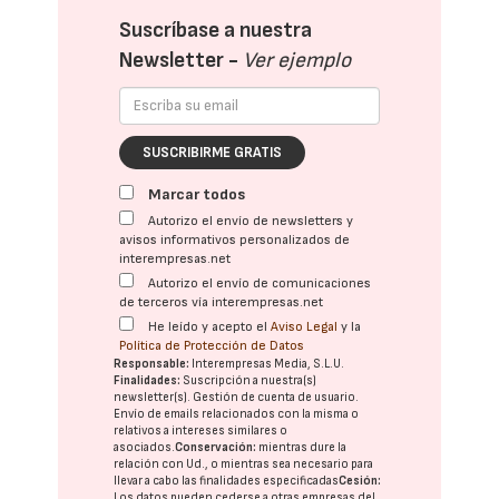
Suscríbase a nuestra
Newsletter -
Ver ejemplo
SUSCRIBIRME GRATIS
Marcar todos
Autorizo el envío de newsletters y
avisos informativos personalizados de
interempresas.net
Autorizo el envío de comunicaciones
de terceros vía interempresas.net
He leído y acepto el
Aviso Legal
y la
Política de Protección de Datos
Responsable:
Interempresas Media, S.L.U.
Finalidades:
Suscripción a nuestra(s)
newsletter(s). Gestión de cuenta de usuario.
Envío de emails relacionados con la misma o
relativos a intereses similares o
asociados.
Conservación:
mientras dure la
relación con Ud., o mientras sea necesario para
llevar a cabo las finalidades especificadas
Cesión:
Los datos pueden cederse a otras
empresas del