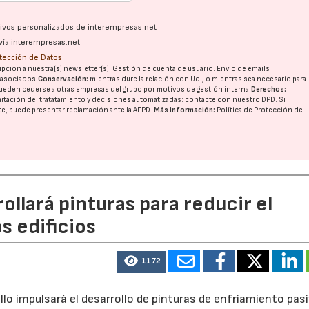
ativos personalizados de interempresas.net
vía interempresas.net
otección de Datos
pción a nuestra(s) newsletter(s). Gestión de cuenta de usuario. Envío de emails
o asociados.
Conservación:
mientras dure la relación con Ud., o mientras sea necesario para
ueden cederse a otras
empresas del grupo
por motivos de gestión interna.
Derechos:
imitación del tratatamiento y decisiones automatizadas:
contacte con nuestro DPD
. Si
nte, puede presentar reclamación ante la
AEPD
.
Más información:
Política de Protección de
llará pinturas para reducir el
s edificios
1172
lo impulsará el desarrollo de pinturas de enfriamiento pas