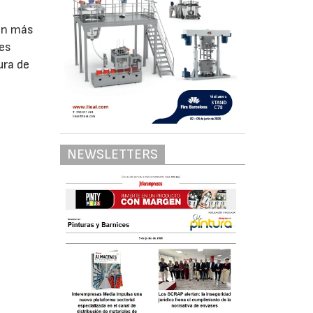
con más
des
ura de
NEWSLETTERS