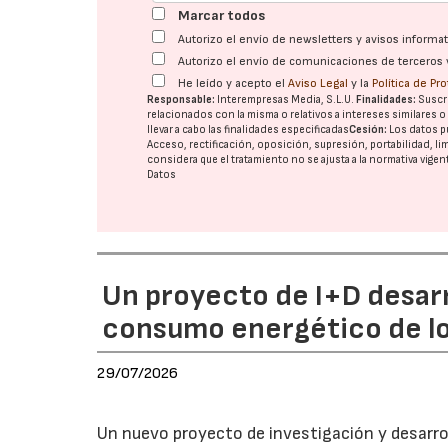
Marcar todos
Autorizo el envío de newsletters y avisos inform
Autorizo el envío de comunicaciones de terceros 
He leído y acepto el
Aviso Legal
y la
Política de Pr
Responsable:
Interempresas Media, S.L.U.
Finalidades:
Suscri
relacionados con la misma o relativos a intereses similares 
llevar a cabo las finalidades especificadas
Cesión:
Los datos p
Acceso, rectificación, oposición, supresión, portabilidad, l
considera que el tratamiento no se ajusta a la normativa vige
Datos
Un proyecto de I+D desarro
consumo energético de lo
29/07/2026
Un nuevo proyecto de investigación y desarrol