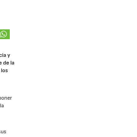
cia y
 de la
 los
poner
la
sus