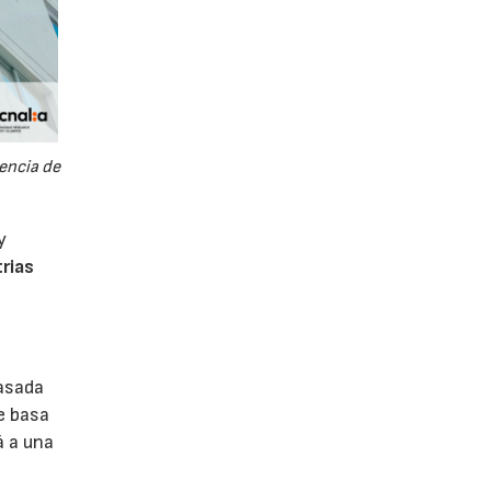
encia de
y
trias
basada
e basa
á a una