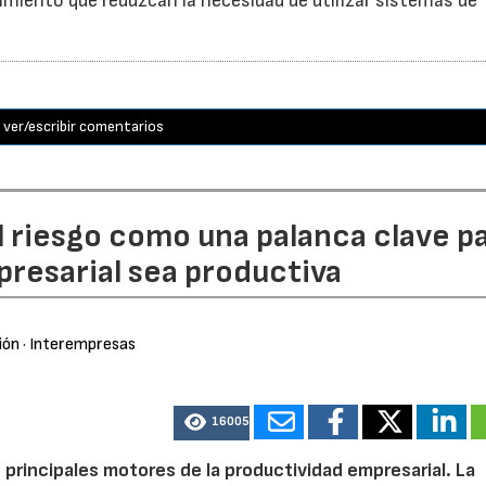
imiento que reduzcan la necesidad de utilizar sistemas de
ver/escribir comentarios
l riesgo como una palanca clave p
resarial sea productiva
ión
· Interempresas
16005
 principales motores de la productividad empresarial. La