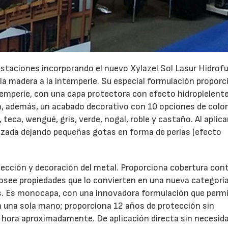
restaciones incorporando el nuevo Xylazel Sol Lasur Hidrof
 la madera a la intemperie. Su especial formulación proporc
temperie, con una capa protectora con efecto hidroplelente 
09/06/2026
14/07/2026
na, además, un acabado decorativo con 10 opciones de colo
 teca, wengué, gris, verde, nogal, roble y castaño. Al aplica
hazada dejando pequeñas gotas en forma de perlas (efecto
otección y decoración del metal. Proporciona cobertura cont
posee propiedades que lo convierten en una nueva categorí
s. Es monocapa, con una innovadora formulación que perm
en una sola mano; proporciona 12 años de protección sin
1 hora aproximadamente. De aplicación directa sin necesid