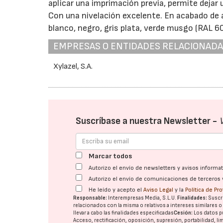
aplicar una imprimación previa, permite dejar 
Con una nivelación excelente. En acabado de a
blanco, negro, gris plata, verde musgo (RAL 60
EMPRESAS O ENTIDADES RELACIONAD
Xylazel, S.A.
Suscríbase a nuestra Newsletter -
Marcar todos
Autorizo el envío de newsletters y avisos inform
Autorizo el envío de comunicaciones de terceros 
He leído y acepto el
Aviso Legal
y la
Política de Pr
Responsable:
Interempresas Media, S.L.U.
Finalidades:
Suscri
relacionados con la misma o relativos a intereses similares 
llevar a cabo las finalidades especificadas
Cesión:
Los datos p
Acceso, rectificación, oposición, supresión, portabilidad, l