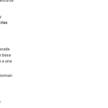
encia de
y
trias
basada
e basa
á a una
 forman
y