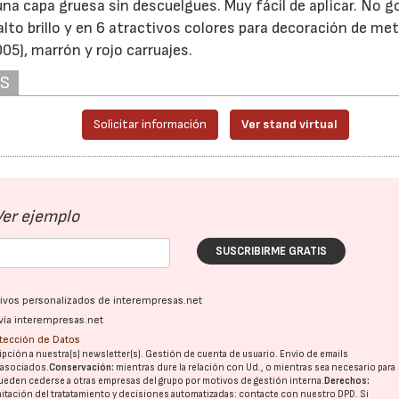
una capa gruesa sin descuelgues. Muy fácil de aplicar. No g
lto brillo y en 6 atractivos colores para decoración de met
05), marrón y rojo carruajes.
AS
Solicitar información
Ver stand virtual
Ver ejemplo
SUSCRIBIRME GRATIS
ativos personalizados de interempresas.net
vía interempresas.net
otección de Datos
pción a nuestra(s) newsletter(s). Gestión de cuenta de usuario. Envío de emails
o asociados.
Conservación:
mientras dure la relación con Ud., o mientras sea necesario para
ueden cederse a otras
empresas del grupo
por motivos de gestión interna.
Derechos:
imitación del tratatamiento y decisiones automatizadas:
contacte con nuestro DPD
. Si