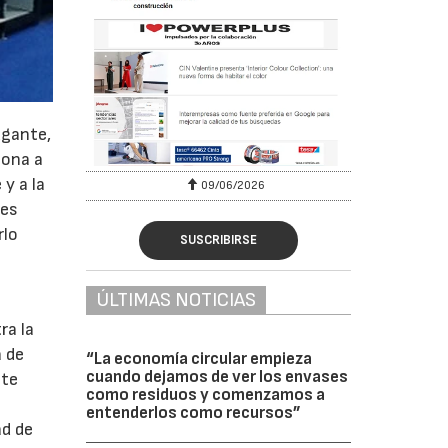
ugante,
iona a
y a la
09/06/2026
res
rlo
SUSCRIBIRSE
ÚLTIMAS NOTICIAS
ra la
a de
“La economía circular empieza
cuando dejamos de ver los envases
ite
como residuos y comenzamos a
entenderlos como recursos”
ad de