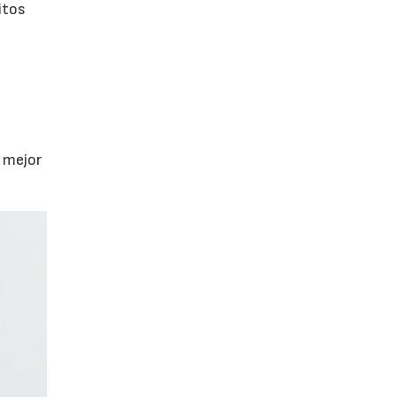
itos
a mejor