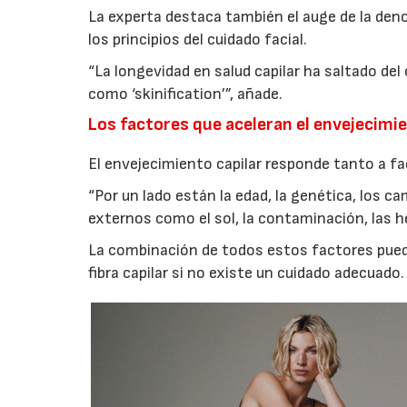
La experta destaca también el auge de la denom
los principios del cuidado facial.
“La longevidad en salud capilar ha saltado de
como ‘skinification’”, añade.
Los factores que aceleran el envejecimie
El envejecimiento capilar responde tanto a f
“Por un lado están la edad, la genética, los c
externos como el sol, la contaminación, las h
La combinación de todos estos factores puede p
fibra capilar si no existe un cuidado adecuado.