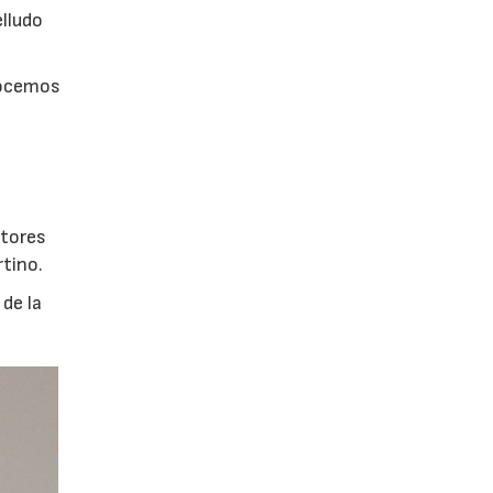
elludo
onocemos
ctores
rtino.
 de la