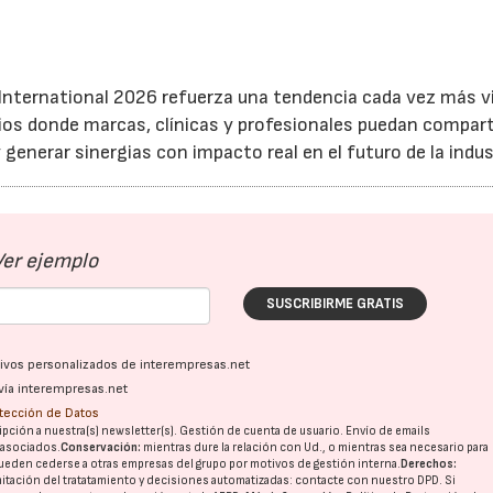
 International 2026 refuerza una tendencia cada vez más vi
cios donde marcas, clínicas y profesionales puedan compart
generar sinergias con impacto real en el futuro de la indus
Ver ejemplo
SUSCRIBIRME GRATIS
ativos personalizados de interempresas.net
vía interempresas.net
otección de Datos
pción a nuestra(s) newsletter(s). Gestión de cuenta de usuario. Envío de emails
o asociados.
Conservación:
mientras dure la relación con Ud., o mientras sea necesario para
ueden cederse a otras
empresas del grupo
por motivos de gestión interna.
Derechos:
imitación del tratatamiento y decisiones automatizadas:
contacte con nuestro DPD
. Si