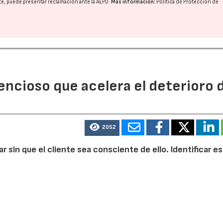
nte, puede presentar reclamación ante la
AEPD
.
Más información:
Política de Protección de
lencioso que acelera el deterioro 
2052
ilar sin que el cliente sea consciente de ello. Identificar e
dos permite al profesional prevenir la rotura, mejorar l