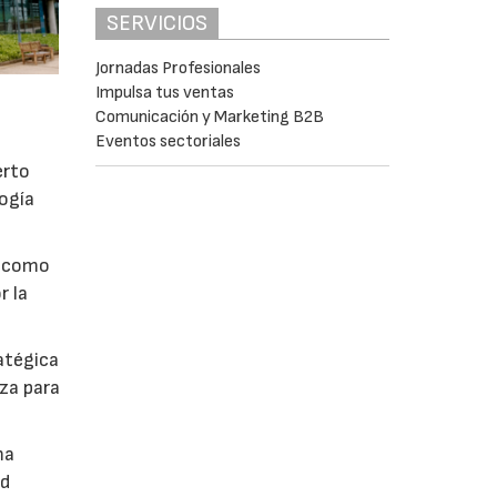
SERVICIOS
Jornadas Profesionales
Impulsa tus ventas
Comunicación y Marketing B2B
Eventos sectoriales
erto
ogía
I como
r la
atégica
nza para
ma
ud