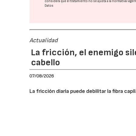
considera que el tratamiento no se ajusta a la normativa vige
Datos
Actualidad
La fricción, el enemigo si
cabello
07/08/2026
La fricción diaria puede debilitar la fibra cap
daño y recomendar hábitos y productos adecua
del cabello y reforzar su papel como asesor.