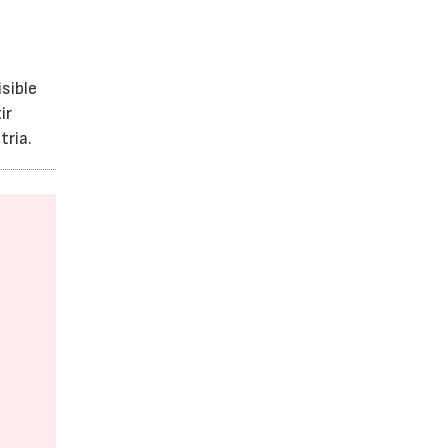
sible
ir
tria.