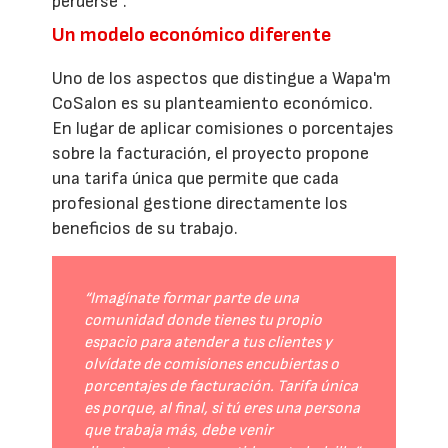
perderse”.
Un modelo económico diferente
Uno de los aspectos que distingue a Wapa'm
CoSalon es su planteamiento económico.
En lugar de aplicar comisiones o porcentajes
sobre la facturación, el proyecto propone
una tarifa única que permite que cada
profesional gestione directamente los
beneficios de su trabajo.
“Imagínate formar parte de una
comunidad donde tienes tu propio
espacio para atender a tus clientes y
olvídate de comisiones encubiertas o
porcentajes de facturación. Tarifa única
es porque, al final, si tú eres una persona
que trabaja más, debe venir