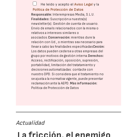
He leído y acepto el
Aviso Legal
y la
Política de Protección de Datos
Responsable:
Interempresas Media, S.L.U.
Finalidades:
Suscripción a nuestra(s)
newsletter(s). Gestión de cuenta de usuario.
Envío de emails relacionados con la misma o
relativos a intereses similares o
asociados.
Conservación:
mientras dure la
relación con Ud., o mientras sea necesario para
llevar a cabo las finalidades especificadas
Cesión:
Los datos pueden cederse a otras
empresas del
grupo
por motivos de gestión interna.
Derechos:
Acceso, rectificación, oposición, supresión,
portabilidad, limitación del tratatamiento y
decisiones automatizadas:
contacte con
nuestro DPD
. Si considera que el tratamiento no
se ajusta a la normativa vigente, puede presentar
reclamación ante la
AEPD
.
Más información:
Política de Protección de Datos
Actualidad
La fricción, el enemigo