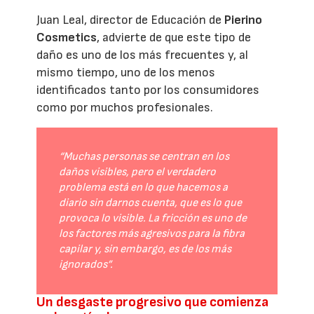
Juan Leal, director de Educación de
Pierino
Cosmetics
, advierte de que este tipo de
daño es uno de los más frecuentes y, al
mismo tiempo, uno de los menos
identificados tanto por los consumidores
como por muchos profesionales.
“Muchas personas se centran en los
daños visibles, pero el verdadero
problema está en lo que hacemos a
diario sin darnos cuenta, que es lo que
provoca lo visible. La fricción es uno de
los factores más agresivos para la fibra
capilar y, sin embargo, es de los más
ignorados”.
Un desgaste progresivo que comienza