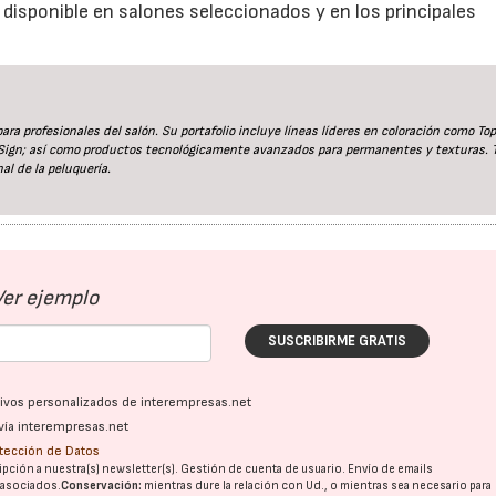
disponible en salones seleccionados y en los principales
ra profesionales del salón. Su portafolio incluye líneas líderes en coloración como Top
eSign; así como productos tecnológicamente avanzados para permanentes y texturas. 
al de la peluquería.
Ver ejemplo
SUSCRIBIRME GRATIS
ativos personalizados de interempresas.net
vía interempresas.net
otección de Datos
pción a nuestra(s) newsletter(s). Gestión de cuenta de usuario. Envío de emails
o asociados.
Conservación:
mientras dure la relación con Ud., o mientras sea necesario para