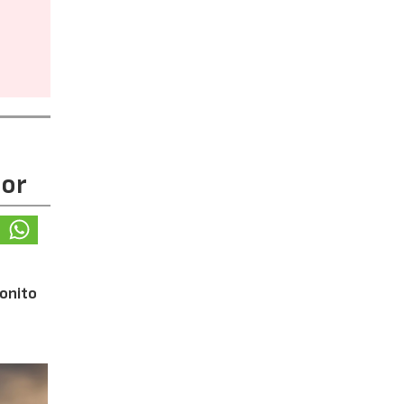
lor
bonito