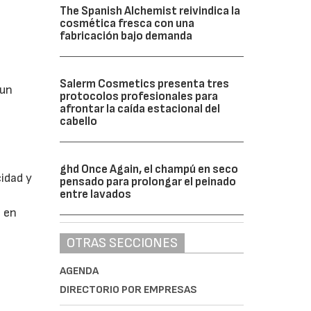
The Spanish Alchemist reivindica la
cosmética fresca con una
fabricación bajo demanda
Salerm Cosmetics presenta tres
 un
protocolos profesionales para
afrontar la caída estacional del
cabello
ghd Once Again, el champú en seco
idad y
pensado para prolongar el peinado
entre lavados
o en
OTRAS SECCIONES
AGENDA
DIRECTORIO POR EMPRESAS