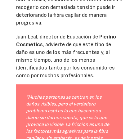
recogerlo con demasiada tensión puede ir
deteriorando la fibra capilar de manera
progresiva.
Juan Leal, director de Educación de
Pierino
Cosmetics
, advierte de que este tipo de
daño es uno de los más frecuentes y, al
mismo tiempo, uno de los menos
identificados tanto por los consumidores
como por muchos profesionales.
“Muchas personas se centran en los
daños visibles, pero el verdadero
problema está en lo que hacemos a
diario sin darnos cuenta, que es lo que
provoca lo visible. La fricción es uno de
los factores más agresivos para la fibra
capilar y, sin embargo, es de los más