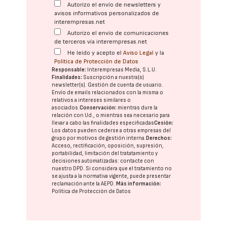
Autorizo el envío de newsletters y
avisos informativos personalizados de
interempresas.net
Autorizo el envío de comunicaciones
de terceros vía interempresas.net
He leído y acepto el
Aviso Legal
y la
Política de Protección de Datos
Responsable:
Interempresas Media, S.L.U.
Finalidades:
Suscripción a nuestra(s)
newsletter(s). Gestión de cuenta de usuario.
Envío de emails relacionados con la misma o
relativos a intereses similares o
asociados.
Conservación:
mientras dure la
relación con Ud., o mientras sea necesario para
llevar a cabo las finalidades especificadas
Cesión:
Los datos pueden cederse a otras
empresas del
grupo
por motivos de gestión interna.
Derechos:
Acceso, rectificación, oposición, supresión,
portabilidad, limitación del tratatamiento y
decisiones automatizadas:
contacte con
nuestro DPD
. Si considera que el tratamiento no
se ajusta a la normativa vigente, puede presentar
reclamación ante la
AEPD
.
Más información:
Política de Protección de Datos