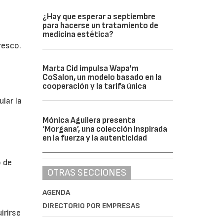
¿Hay que esperar a septiembre
para hacerse un tratamiento de
medicina estética?
resco.
Marta Cid impulsa Wapa'm
CoSalon, un modelo basado en la
cooperación y la tarifa única
lar la
Mónica Aguilera presenta
‘Morgana’, una colección inspirada
en la fuerza y la autenticidad
 de
OTRAS SECCIONES
AGENDA
DIRECTORIO POR EMPRESAS
irirse