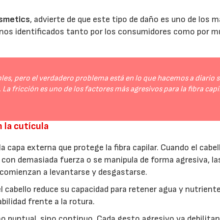
osmetics
, advierte de que este tipo de daño es uno de los 
enos identificados tanto por los consumidores como por 
les, pero el verdadero problema está en lo que hacemos a diario s
 La fricción es uno de los factores más agresivos para la fibra capi
 la cutícula
la capa externa que protege la fibra capilar. Cuando el cabel
a con demasiada fuerza o se manipula de forma agresiva, la
comienzan a levantarse y desgastarse.
 el cabello reduce su capacidad para retener agua y nutrient
ilidad frente a la rotura.
ño puntual, sino continuo. Cada gesto agresivo va debilitan