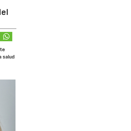
del
ste
a salud