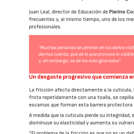
Juan Leal, director de Educación de
Pierino C
frecuentes y, al mismo tiempo, uno de los m
profesionales.
“Muchas personas se centran en los daños visib
darnos cuenta, que es lo que provoca lo visible.
y, sin embargo, es de los más ignorados”.
Un desgaste progresivo que comienza en
La fricción afecta directamente a la cutícula, 
frota repetidamente con una toalla, se cepill
escamas que forman esta barrera protectora 
A medida que la cutícula pierde su integridad,
disminuye su elasticidad y aumenta su vulnerab
“El problema de la fricción es que no es un da