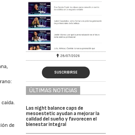
28/07/2026
ana,
SUSCRIBIRSE
rano:
ÚLTIMAS NOTICIAS
 caída.
Las night balance caps de
mesoestetic ayudan a mejorar la
calidad del sueño y favorecen el
bienestar integral
ción de