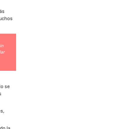
más
muchos
in
lar
lo se
s
es,
do la