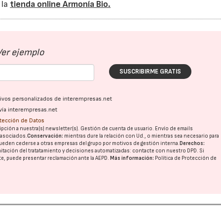
 la
tienda online Armonía Bio.
Ver ejemplo
SUSCRIBIRME GRATIS
ativos personalizados de interempresas.net
vía interempresas.net
otección de Datos
pción a nuestra(s) newsletter(s). Gestión de cuenta de usuario. Envío de emails
o asociados.
Conservación:
mientras dure la relación con Ud., o mientras sea necesario para
ueden cederse a otras
empresas del grupo
por motivos de gestión interna.
Derechos:
imitación del tratatamiento y decisiones automatizadas:
contacte con nuestro DPD
. Si
nte, puede presentar reclamación ante la
AEPD
.
Más información:
Política de Protección de