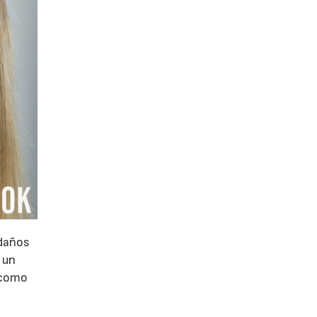
 daños
 un
o como