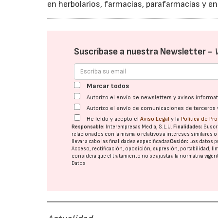
en herbolarios, farmacias, parafarmacias y en
Suscríbase a nuestra Newsletter -
Marcar todos
Autorizo el envío de newsletters y avisos inform
Autorizo el envío de comunicaciones de terceros 
He leído y acepto el
Aviso Legal
y la
Política de Pr
Responsable:
Interempresas Media, S.L.U.
Finalidades:
Suscri
relacionados con la misma o relativos a intereses similares 
llevar a cabo las finalidades especificadas
Cesión:
Los datos p
Acceso, rectificación, oposición, supresión, portabilidad, l
considera que el tratamiento no se ajusta a la normativa vige
Datos