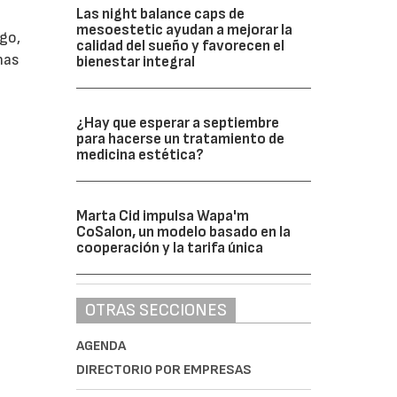
Las night balance caps de
mesoestetic ayudan a mejorar la
ego,
calidad del sueño y favorecen el
nas
bienestar integral
¿Hay que esperar a septiembre
para hacerse un tratamiento de
medicina estética?
Marta Cid impulsa Wapa'm
CoSalon, un modelo basado en la
cooperación y la tarifa única
OTRAS SECCIONES
AGENDA
DIRECTORIO POR EMPRESAS