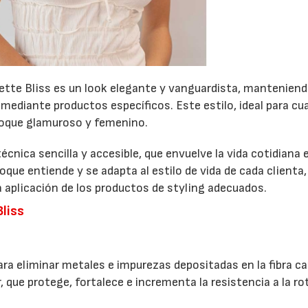
ette Bliss es un look elegante y vanguardista, mantenien
lo mediante productos específicos. Este estilo, ideal para cu
 toque glamuroso y femenino.
28/07/2026
30/07/2026
écnica sencilla y accesible, que envuelve la vida cotidiana 
que entiende y se adapta al estilo de vida de cada clienta,
a aplicación de los productos de styling adecuados.
Bliss
ra eliminar metales e impurezas depositadas en la fibra cap
que protege, fortalece e incrementa la resistencia a la ro