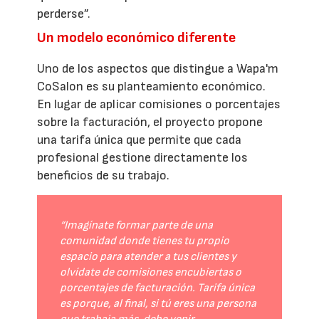
perderse”.
Un modelo económico diferente
Uno de los aspectos que distingue a Wapa'm
CoSalon es su planteamiento económico.
En lugar de aplicar comisiones o porcentajes
sobre la facturación, el proyecto propone
una tarifa única que permite que cada
profesional gestione directamente los
beneficios de su trabajo.
“Imagínate formar parte de una
comunidad donde tienes tu propio
espacio para atender a tus clientes y
olvídate de comisiones encubiertas o
porcentajes de facturación. Tarifa única
es porque, al final, si tú eres una persona