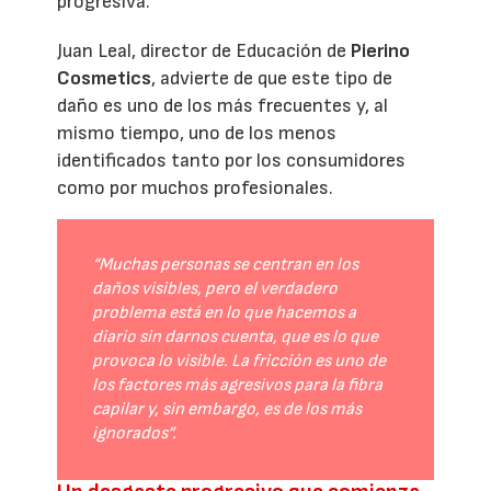
progresiva.
Juan Leal, director de Educación de
Pierino
Cosmetics
, advierte de que este tipo de
daño es uno de los más frecuentes y, al
mismo tiempo, uno de los menos
identificados tanto por los consumidores
como por muchos profesionales.
“Muchas personas se centran en los
daños visibles, pero el verdadero
problema está en lo que hacemos a
diario sin darnos cuenta, que es lo que
provoca lo visible. La fricción es uno de
los factores más agresivos para la fibra
capilar y, sin embargo, es de los más
ignorados”.