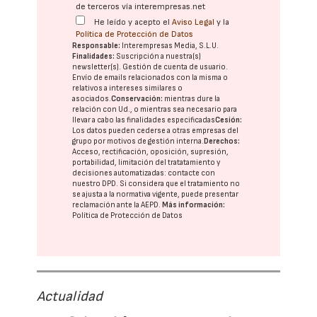
de terceros vía interempresas.net
He leído y acepto el
Aviso Legal
y la
Política de Protección de Datos
Responsable:
Interempresas Media, S.L.U.
Finalidades:
Suscripción a nuestra(s)
newsletter(s). Gestión de cuenta de usuario.
Envío de emails relacionados con la misma o
relativos a intereses similares o
asociados.
Conservación:
mientras dure la
relación con Ud., o mientras sea necesario para
llevar a cabo las finalidades especificadas
Cesión:
Los datos pueden cederse a otras
empresas del
grupo
por motivos de gestión interna.
Derechos:
Acceso, rectificación, oposición, supresión,
portabilidad, limitación del tratatamiento y
decisiones automatizadas:
contacte con
nuestro DPD
. Si considera que el tratamiento no
se ajusta a la normativa vigente, puede presentar
reclamación ante la
AEPD
.
Más información:
Política de Protección de Datos
Actualidad