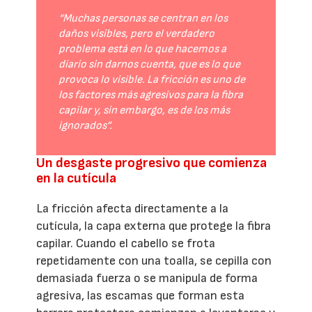
“Muchas personas se centran en los
daños visibles, pero el verdadero
problema está en lo que hacemos a
diario sin darnos cuenta, que es lo que
provoca lo visible. La fricción es uno de
los factores más agresivos para la fibra
capilar y, sin embargo, es de los más
ignorados”.
Un desgaste progresivo que comienza
en la cutícula
La fricción afecta directamente a la
cutícula, la capa externa que protege la fibra
capilar. Cuando el cabello se frota
repetidamente con una toalla, se cepilla con
demasiada fuerza o se manipula de forma
agresiva, las escamas que forman esta