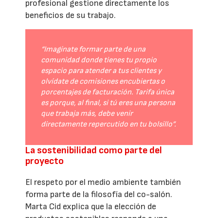
profesional gestione directamente los
beneficios de su trabajo.
“Imagínate formar parte de una
comunidad donde tienes tu propio
espacio para atender a tus clientes y
olvídate de comisiones encubiertas o
porcentajes de facturación. Tarifa única
es porque, al final, si tú eres una persona
que trabaja más, debe venir
directamente repercutido en tu bolsillo”.
La sostenibilidad como parte del
proyecto
El respeto por el medio ambiente también
forma parte de la filosofía del co-salón.
Marta Cid explica que la elección de