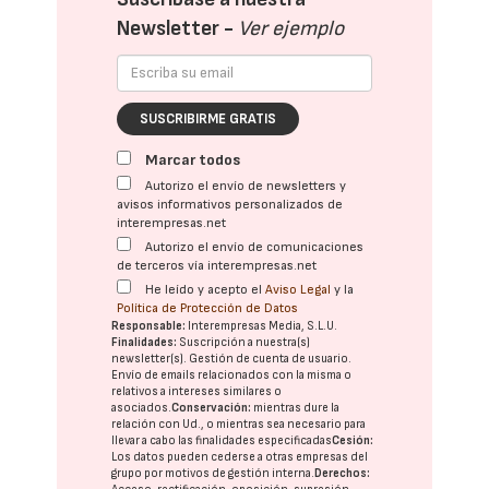
Newsletter -
Ver ejemplo
SUSCRIBIRME GRATIS
Marcar todos
Autorizo el envío de newsletters y
avisos informativos personalizados de
interempresas.net
Autorizo el envío de comunicaciones
de terceros vía interempresas.net
He leído y acepto el
Aviso Legal
y la
Política de Protección de Datos
Responsable:
Interempresas Media, S.L.U.
Finalidades:
Suscripción a nuestra(s)
newsletter(s). Gestión de cuenta de usuario.
Envío de emails relacionados con la misma o
relativos a intereses similares o
asociados.
Conservación:
mientras dure la
relación con Ud., o mientras sea necesario para
llevar a cabo las finalidades especificadas
Cesión:
Los datos pueden cederse a otras
empresas del
grupo
por motivos de gestión interna.
Derechos: