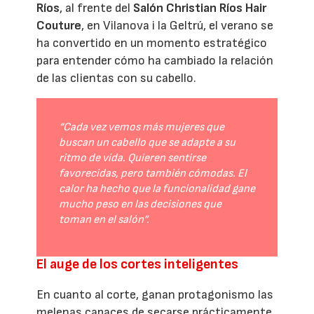
Ríos
, al frente del
Salón Christian Ríos Hair
Couture
, en Vilanova i la Geltrú, el verano se
ha convertido en un momento estratégico
para entender cómo ha cambiado la relación
de las clientas con su cabello.
“Cada vez vemos más mujeres que
buscan un cabello que se adapte a su
ritmo de vida. Quieren sentirse
favorecidas, pero también cómodas. El
calor ha hecho que la funcionalidad gane
mucho peso en las decisiones que
toman en el salón”.
El auge de los cortes inteligentes
En cuanto al corte, ganan protagonismo las
melenas capaces de secarse prácticamente