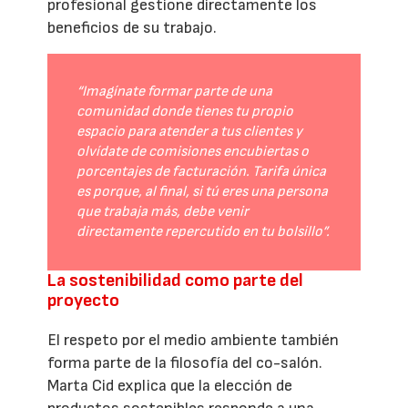
profesional gestione directamente los
beneficios de su trabajo.
“Imagínate formar parte de una
comunidad donde tienes tu propio
espacio para atender a tus clientes y
olvídate de comisiones encubiertas o
porcentajes de facturación. Tarifa única
es porque, al final, si tú eres una persona
que trabaja más, debe venir
directamente repercutido en tu bolsillo”.
La sostenibilidad como parte del
proyecto
El respeto por el medio ambiente también
forma parte de la filosofía del co-salón.
Marta Cid explica que la elección de