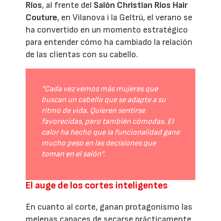
Ríos
, al frente del
Salón Christian Ríos Hair
Couture
, en Vilanova i la Geltrú, el verano se
ha convertido en un momento estratégico
para entender cómo ha cambiado la relación
de las clientas con su cabello.
“Cada vez vemos más mujeres que
buscan un cabello que se adapte a su
ritmo de vida. Quieren sentirse
favorecidas, pero también cómodas. El
calor ha hecho que la funcionalidad gane
mucho peso en las decisiones que
toman en el salón”.
El auge de los cortes inteligentes
En cuanto al corte, ganan protagonismo las
melenas capaces de secarse prácticamente