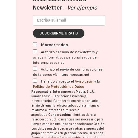
Newsletter -
Ver ejemplo
SUSCRIBIRME GRATIS
Marcar todos
Autorizo el envío de newsletters y
avisos informativos personalizados de
interempresas.net
Autorizo el envío de comunicaciones
de terceros vía interempresas.net
He leído y acepto el
Aviso Legal
y la
Política de Protección de Datos
Responsable:
Interempresas Media, S.L.U.
Finalidades:
Suscripción a nuestra(s)
newsletter(s). Gestión de cuenta de usuario.
Envío de emails relacionados con la misma o
relativos a intereses similares o
asociados.
Conservación:
mientras dure la
relación con Ud., o mientras sea necesario para
llevar a cabo las finalidades especificadas
Cesión:
Los datos pueden cederse a otras
empresas del
grupo
por motivos de gestión interna.
Derechos:
Acceso, rectificación, oposición, supresión,