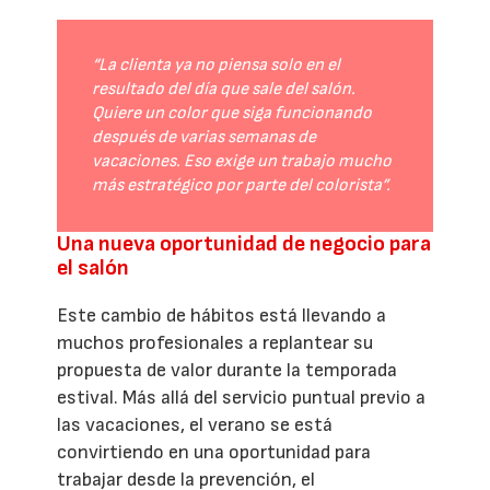
“La clienta ya no piensa solo en el
resultado del día que sale del salón.
Quiere un color que siga funcionando
después de varias semanas de
vacaciones. Eso exige un trabajo mucho
más estratégico por parte del colorista”.
Una nueva oportunidad de negocio para
el salón
Este cambio de hábitos está llevando a
muchos profesionales a replantear su
propuesta de valor durante la temporada
estival. Más allá del servicio puntual previo a
las vacaciones, el verano se está
convirtiendo en una oportunidad para
trabajar desde la prevención, el