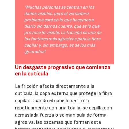
“Muchas personas se centran en los
daños visibles, pero el verdadero
problema está en lo que hacemos a
diario sin darnos cuenta, que es lo que
provoca lo visible. La fricción es uno de
los factores más agresivos para la fibra
capilar y, sin embargo, es de los más
ignorados”.
Un desgaste progresivo que comienza
en la cutícula
La fricción afecta directamente a la
cutícula, la capa externa que protege la fibra
capilar. Cuando el cabello se frota
repetidamente con una toalla, se cepilla con
demasiada fuerza o se manipula de forma
agresiva, las escamas que forman esta