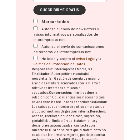
SUSCRIBIRME GRATIS
Marcar todos
Autorizo el envío de newsletters y
avisos informativos personalizados de
interempresas.net
Autorizo el envío de comunicaciones
de terceros vía interempresas.net
He leído y acepto el
Aviso Legal
y la
Política de Protección de Datos
Responsable:
Interempresas Media, S.L.U.
Finalidades:
Suscripción a nuestra(s)
newsletter(s). Gestión de cuenta de usuario.
Envío de emails relacionados con la misma o
relativos a intereses similares o
asociados.
Conservación:
mientras dure la
relación con Ud., o mientras sea necesario para
llevar a cabo las finalidades especificadas
Cesión:
Los datos pueden cederse a otras
empresas del
grupo
por motivos de gestión interna.
Derechos:
Acceso, rectificación, oposición, supresión,
portabilidad, limitación del tratatamiento y
decisiones automatizadas:
contacte con
nuestro DPD
. Si considera que el tratamiento no
se ajusta a la normativa vigente, puede presentar
reclamación ante la
AEPD
.
Más información: