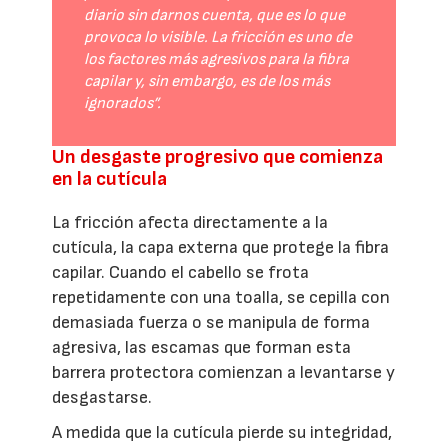
diario sin darnos cuenta, que es lo que
provoca lo visible. La fricción es uno de
los factores más agresivos para la fibra
capilar y, sin embargo, es de los más
ignorados”.
Un desgaste progresivo que comienza
en la cutícula
La fricción afecta directamente a la
cutícula, la capa externa que protege la fibra
capilar. Cuando el cabello se frota
repetidamente con una toalla, se cepilla con
demasiada fuerza o se manipula de forma
agresiva, las escamas que forman esta
barrera protectora comienzan a levantarse y
desgastarse.
A medida que la cutícula pierde su integridad,