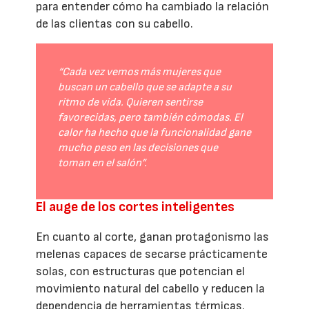
para entender cómo ha cambiado la relación
de las clientas con su cabello.
“Cada vez vemos más mujeres que
buscan un cabello que se adapte a su
ritmo de vida. Quieren sentirse
favorecidas, pero también cómodas. El
calor ha hecho que la funcionalidad gane
mucho peso en las decisiones que
toman en el salón”.
El auge de los cortes inteligentes
En cuanto al corte, ganan protagonismo las
melenas capaces de secarse prácticamente
solas, con estructuras que potencian el
movimiento natural del cabello y reducen la
dependencia de herramientas térmicas.