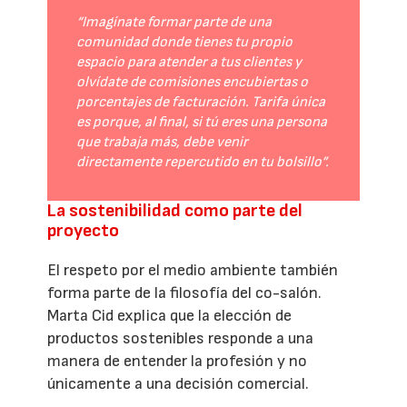
“Imagínate formar parte de una
comunidad donde tienes tu propio
espacio para atender a tus clientes y
olvídate de comisiones encubiertas o
porcentajes de facturación. Tarifa única
es porque, al final, si tú eres una persona
que trabaja más, debe venir
directamente repercutido en tu bolsillo”.
La sostenibilidad como parte del
proyecto
El respeto por el medio ambiente también
forma parte de la filosofía del co-salón.
Marta Cid explica que la elección de
productos sostenibles responde a una
manera de entender la profesión y no
únicamente a una decisión comercial.