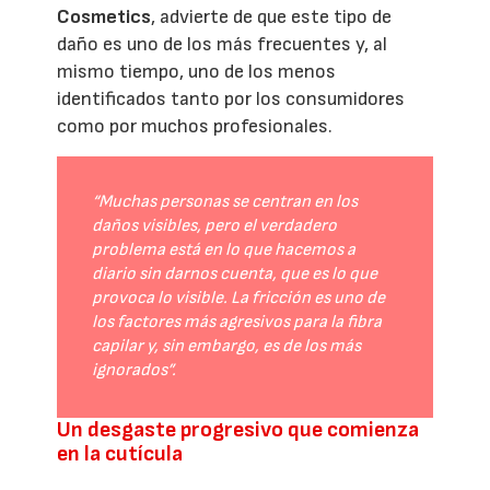
Cosmetics
, advierte de que este tipo de
daño es uno de los más frecuentes y, al
mismo tiempo, uno de los menos
identificados tanto por los consumidores
como por muchos profesionales.
“Muchas personas se centran en los
daños visibles, pero el verdadero
problema está en lo que hacemos a
diario sin darnos cuenta, que es lo que
provoca lo visible. La fricción es uno de
los factores más agresivos para la fibra
capilar y, sin embargo, es de los más
ignorados”.
Un desgaste progresivo que comienza
en la cutícula