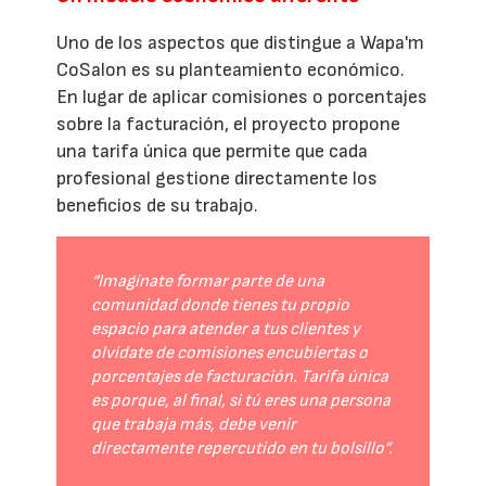
Uno de los aspectos que distingue a Wapa'm
CoSalon es su planteamiento económico.
En lugar de aplicar comisiones o porcentajes
sobre la facturación, el proyecto propone
una tarifa única que permite que cada
profesional gestione directamente los
beneficios de su trabajo.
“Imagínate formar parte de una
comunidad donde tienes tu propio
espacio para atender a tus clientes y
olvídate de comisiones encubiertas o
porcentajes de facturación. Tarifa única
es porque, al final, si tú eres una persona
que trabaja más, debe venir
directamente repercutido en tu bolsillo”.