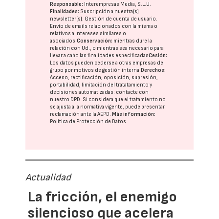
Responsable:
Interempresas Media, S.L.U.
Finalidades:
Suscripción a nuestra(s)
newsletter(s). Gestión de cuenta de usuario.
Envío de emails relacionados con la misma o
relativos a intereses similares o
asociados.
Conservación:
mientras dure la
relación con Ud., o mientras sea necesario para
llevar a cabo las finalidades especificadas
Cesión:
Los datos pueden cederse a otras
empresas del
grupo
por motivos de gestión interna.
Derechos:
Acceso, rectificación, oposición, supresión,
portabilidad, limitación del tratatamiento y
decisiones automatizadas:
contacte con
nuestro DPD
. Si considera que el tratamiento no
se ajusta a la normativa vigente, puede presentar
reclamación ante la
AEPD
.
Más información:
Política de Protección de Datos
Actualidad
La fricción, el enemigo
silencioso que acelera