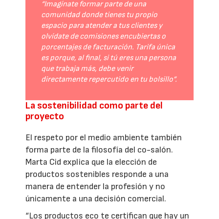
“Imagínate formar parte de una
comunidad donde tienes tu propio
espacio para atender a tus clientes y
olvídate de comisiones encubiertas o
porcentajes de facturación. Tarifa única
es porque, al final, si tú eres una persona
que trabaja más, debe venir
directamente repercutido en tu bolsillo”.
La sostenibilidad como parte del
proyecto
El respeto por el medio ambiente también
forma parte de la filosofía del co-salón.
Marta Cid explica que la elección de
productos sostenibles responde a una
manera de entender la profesión y no
únicamente a una decisión comercial.
“Los productos eco te certifican que hay un