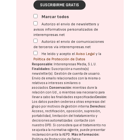
SUSCRIBIRME GRATIS
Marcar todos
Autorizo el envío de newsletters y
avisos informativos personalizados de
interempresas.net
Autorizo el envío de comunicaciones
de terceros vía interempresas.net
He leído y acepto el
Aviso Legal
y la
Política de Protección de Datos
Responsable:
Interempresas Media, S.L.U.
Finalidades:
Suscripción a nuestra(s)
newsletter(s). Gestión de cuenta de usuario.
Envío de emails relacionados con la misma o
relativos a intereses similares o
asociados.
Conservación:
mientras dure la
relación con Ud., o mientras sea necesario para
llevar a cabo las finalidades especificadas
Cesión:
Los datos pueden cederse a otras
empresas del
grupo
por motivos de gestión interna.
Derechos:
Acceso, rectificación, oposición, supresión,
portabilidad, limitación del tratatamiento y
decisiones automatizadas:
contacte con
nuestro DPD
. Si considera que el tratamiento no
se ajusta a la normativa vigente, puede presentar
reclamación ante la
AEPD
.
Más información:
Política de Protección de Datos