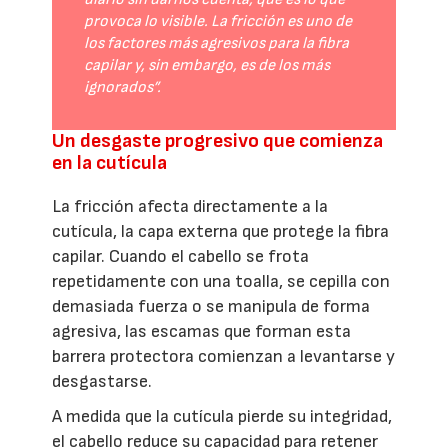
provoca lo visible. La fricción es uno de
los factores más agresivos para la fibra
capilar y, sin embargo, es de los más
ignorados”.
Un desgaste progresivo que comienza
en la cutícula
La fricción afecta directamente a la
cutícula, la capa externa que protege la fibra
capilar. Cuando el cabello se frota
repetidamente con una toalla, se cepilla con
demasiada fuerza o se manipula de forma
agresiva, las escamas que forman esta
barrera protectora comienzan a levantarse y
desgastarse.
A medida que la cutícula pierde su integridad,
el cabello reduce su capacidad para retener