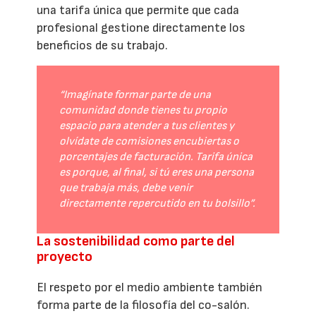
una tarifa única que permite que cada
profesional gestione directamente los
beneficios de su trabajo.
“Imagínate formar parte de una
comunidad donde tienes tu propio
espacio para atender a tus clientes y
olvídate de comisiones encubiertas o
porcentajes de facturación. Tarifa única
es porque, al final, si tú eres una persona
que trabaja más, debe venir
directamente repercutido en tu bolsillo”.
La sostenibilidad como parte del
proyecto
El respeto por el medio ambiente también
forma parte de la filosofía del co-salón.