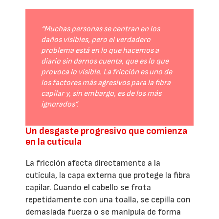
“Muchas personas se centran en los
daños visibles, pero el verdadero
problema está en lo que hacemos a
diario sin darnos cuenta, que es lo que
provoca lo visible. La fricción es uno de
los factores más agresivos para la fibra
capilar y, sin embargo, es de los más
ignorados”.
Un desgaste progresivo que comienza
en la cutícula
La fricción afecta directamente a la
cutícula, la capa externa que protege la fibra
capilar. Cuando el cabello se frota
repetidamente con una toalla, se cepilla con
demasiada fuerza o se manipula de forma