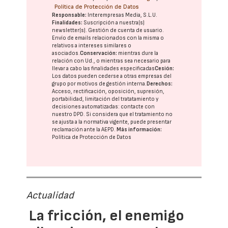
Política de Protección de Datos
Responsable:
Interempresas Media, S.L.U.
Finalidades:
Suscripción a nuestra(s)
newsletter(s). Gestión de cuenta de usuario.
Envío de emails relacionados con la misma o
relativos a intereses similares o
asociados.
Conservación:
mientras dure la
relación con Ud., o mientras sea necesario para
llevar a cabo las finalidades especificadas
Cesión:
Los datos pueden cederse a otras
empresas del
grupo
por motivos de gestión interna.
Derechos:
Acceso, rectificación, oposición, supresión,
portabilidad, limitación del tratatamiento y
decisiones automatizadas:
contacte con
nuestro DPD
. Si considera que el tratamiento no
se ajusta a la normativa vigente, puede presentar
reclamación ante la
AEPD
.
Más información:
Política de Protección de Datos
Actualidad
La fricción, el enemigo