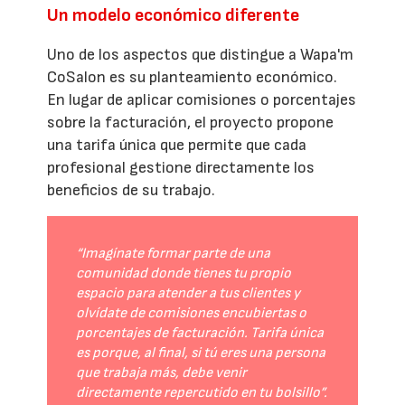
Un modelo económico diferente
Uno de los aspectos que distingue a Wapa'm
CoSalon es su planteamiento económico.
En lugar de aplicar comisiones o porcentajes
sobre la facturación, el proyecto propone
una tarifa única que permite que cada
profesional gestione directamente los
beneficios de su trabajo.
“Imagínate formar parte de una
comunidad donde tienes tu propio
espacio para atender a tus clientes y
olvídate de comisiones encubiertas o
porcentajes de facturación. Tarifa única
es porque, al final, si tú eres una persona
que trabaja más, debe venir
directamente repercutido en tu bolsillo”.