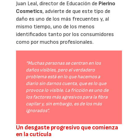
Juan Leal, director de Educación de
Pierino
Cosmetics
, advierte de que este tipo de
daño es uno de los más frecuentes y, al
mismo tiempo, uno de los menos
identificados tanto por los consumidores
como por muchos profesionales.
“Muchas personas se centran en los
daños visibles, pero el verdadero
problema está en lo que hacemos a
diario sin darnos cuenta, que es lo que
provoca lo visible. La fricción es uno de
los factores más agresivos para la fibra
capilar y, sin embargo, es de los más
ignorados”.
Un desgaste progresivo que comienza
en la cutícula