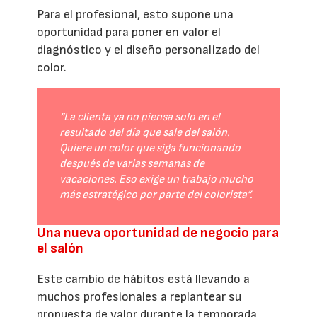
Para el profesional, esto supone una
oportunidad para poner en valor el
diagnóstico y el diseño personalizado del
color.
“La clienta ya no piensa solo en el
resultado del día que sale del salón.
Quiere un color que siga funcionando
después de varias semanas de
vacaciones. Eso exige un trabajo mucho
más estratégico por parte del colorista”.
Una nueva oportunidad de negocio para
el salón
Este cambio de hábitos está llevando a
muchos profesionales a replantear su
propuesta de valor durante la temporada