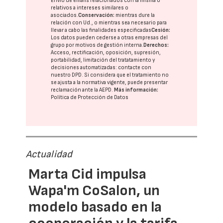
Envío de emails relacionados con la misma o
relativos a intereses similares o
asociados.
Conservación:
mientras dure la
relación con Ud., o mientras sea necesario para
llevar a cabo las finalidades especificadas
Cesión:
Los datos pueden cederse a otras
empresas del
grupo
por motivos de gestión interna.
Derechos:
Acceso, rectificación, oposición, supresión,
portabilidad, limitación del tratatamiento y
decisiones automatizadas:
contacte con
nuestro DPD
. Si considera que el tratamiento no
se ajusta a la normativa vigente, puede presentar
reclamación ante la
AEPD
.
Más información:
Política de Protección de Datos
Actualidad
Marta Cid impulsa
Wapa'm CoSalon, un
modelo basado en la