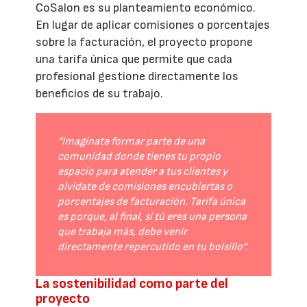
CoSalon es su planteamiento económico.
En lugar de aplicar comisiones o porcentajes
sobre la facturación, el proyecto propone
una tarifa única que permite que cada
profesional gestione directamente los
beneficios de su trabajo.
“Imagínate formar parte de una
comunidad donde tienes tu propio
espacio para atender a tus clientes y
olvídate de comisiones encubiertas o
porcentajes de facturación. Tarifa única
es porque, al final, si tú eres una persona
que trabaja más, debe venir
directamente repercutido en tu bolsillo”.
La sostenibilidad como parte del
proyecto