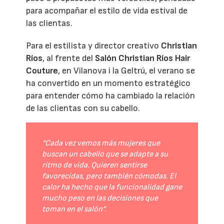
para acompañar el estilo de vida estival de
las clientas.
Para el estilista y director creativo
Christian
Ríos
, al frente del
Salón Christian Ríos Hair
Couture
, en Vilanova i la Geltrú, el verano se
ha convertido en un momento estratégico
para entender cómo ha cambiado la relación
de las clientas con su cabello.
“Cada vez vemos más mujeres que
buscan un cabello que se adapte a su
ritmo de vida. Quieren sentirse
favorecidas, pero también cómodas. El
calor ha hecho que la funcionalidad gane
mucho peso en las decisiones que
toman en el salón”.