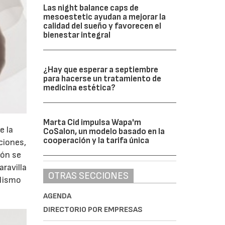
Las night balance caps de
mesoestetic ayudan a mejorar la
calidad del sueño y favorecen el
bienestar integral
¿Hay que esperar a septiembre
para hacerse un tratamiento de
medicina estética?
Marta Cid impulsa Wapa'm
e la
CoSalon, un modelo basado en la
cooperación y la tarifa única
ciones,
ión se
ravilla
OTRAS SECCIONES
ilismo
AGENDA
DIRECTORIO POR EMPRESAS