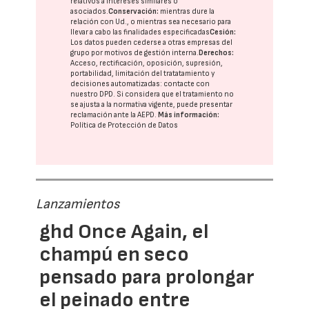
relativos a intereses similares o
asociados.
Conservación:
mientras dure la
relación con Ud., o mientras sea necesario para
llevar a cabo las finalidades especificadas
Cesión:
Los datos pueden cederse a otras
empresas del
grupo
por motivos de gestión interna.
Derechos:
Acceso, rectificación, oposición, supresión,
portabilidad, limitación del tratatamiento y
decisiones automatizadas:
contacte con
nuestro DPD
. Si considera que el tratamiento no
se ajusta a la normativa vigente, puede presentar
reclamación ante la
AEPD
.
Más información:
Política de Protección de Datos
Lanzamientos
ghd Once Again, el
champú en seco
pensado para prolongar
el peinado entre