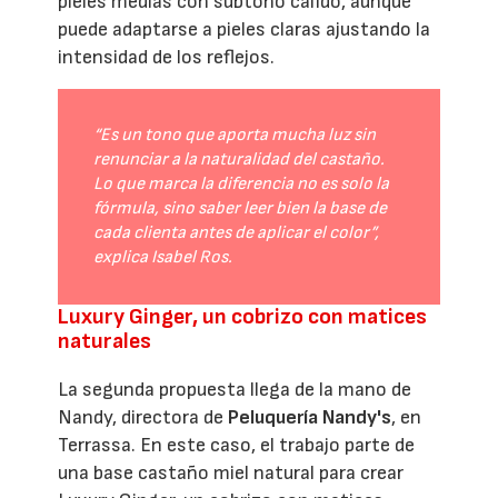
pieles medias con subtono cálido, aunque
puede adaptarse a pieles claras ajustando la
intensidad de los reflejos.
“Es un tono que aporta mucha luz sin
renunciar a la naturalidad del castaño.
Lo que marca la diferencia no es solo la
fórmula, sino saber leer bien la base de
cada clienta antes de aplicar el color”,
explica Isabel Ros.
Luxury Ginger, un cobrizo con matices
naturales
La segunda propuesta llega de la mano de
Nandy, directora de
Peluquería Nandy's
, en
Terrassa. En este caso, el trabajo parte de
una base castaño miel natural para crear