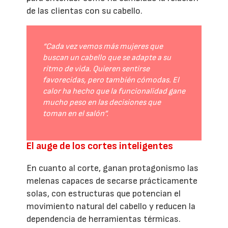
de las clientas con su cabello.
“Cada vez vemos más mujeres que
buscan un cabello que se adapte a su
ritmo de vida. Quieren sentirse
favorecidas, pero también cómodas. El
calor ha hecho que la funcionalidad gane
mucho peso en las decisiones que
toman en el salón”.
El auge de los cortes inteligentes
En cuanto al corte, ganan protagonismo las
melenas capaces de secarse prácticamente
solas, con estructuras que potencian el
movimiento natural del cabello y reducen la
dependencia de herramientas térmicas.