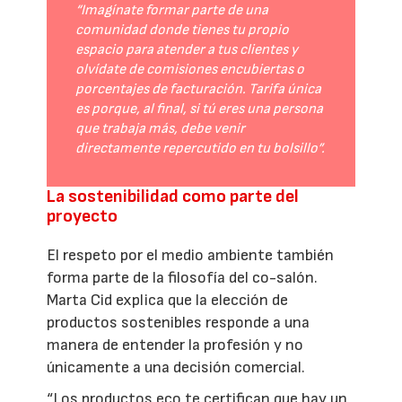
“Imagínate formar parte de una
comunidad donde tienes tu propio
espacio para atender a tus clientes y
olvídate de comisiones encubiertas o
porcentajes de facturación. Tarifa única
es porque, al final, si tú eres una persona
que trabaja más, debe venir
directamente repercutido en tu bolsillo”.
La sostenibilidad como parte del
proyecto
El respeto por el medio ambiente también
forma parte de la filosofía del co-salón.
Marta Cid explica que la elección de
productos sostenibles responde a una
manera de entender la profesión y no
únicamente a una decisión comercial.
“Los productos eco te certifican que hay un