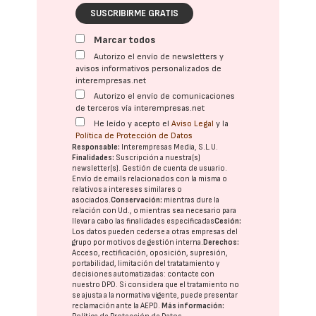
SUSCRIBIRME GRATIS
Marcar todos
Autorizo el envío de newsletters y
avisos informativos personalizados de
interempresas.net
Autorizo el envío de comunicaciones
de terceros vía interempresas.net
He leído y acepto el
Aviso Legal
y la
Política de Protección de Datos
Responsable:
Interempresas Media, S.L.U.
Finalidades:
Suscripción a nuestra(s)
newsletter(s). Gestión de cuenta de usuario.
Envío de emails relacionados con la misma o
relativos a intereses similares o
asociados.
Conservación:
mientras dure la
relación con Ud., o mientras sea necesario para
llevar a cabo las finalidades especificadas
Cesión:
Los datos pueden cederse a otras
empresas del
grupo
por motivos de gestión interna.
Derechos:
Acceso, rectificación, oposición, supresión,
portabilidad, limitación del tratatamiento y
decisiones automatizadas:
contacte con
nuestro DPD
. Si considera que el tratamiento no
se ajusta a la normativa vigente, puede presentar
reclamación ante la
AEPD
.
Más información: