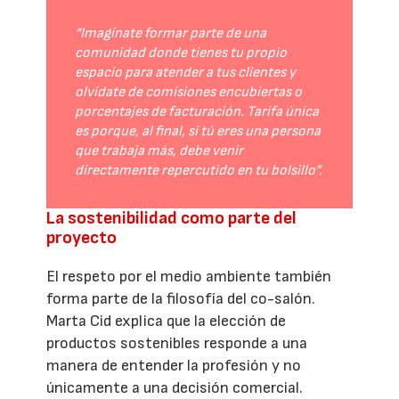
“Imagínate formar parte de una
comunidad donde tienes tu propio
espacio para atender a tus clientes y
olvídate de comisiones encubiertas o
porcentajes de facturación. Tarifa única
es porque, al final, si tú eres una persona
que trabaja más, debe venir
directamente repercutido en tu bolsillo”.
La sostenibilidad como parte del
proyecto
El respeto por el medio ambiente también
forma parte de la filosofía del co-salón.
Marta Cid explica que la elección de
productos sostenibles responde a una
manera de entender la profesión y no
únicamente a una decisión comercial.