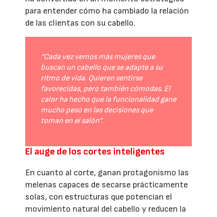
para entender cómo ha cambiado la relación
de las clientas con su cabello.
“Cada vez vemos más mujeres que
buscan un cabello que se adapte a su
ritmo de vida. Quieren sentirse
favorecidas, pero también cómodas. El
calor ha hecho que la funcionalidad gane
mucho peso en las decisiones que
toman en el salón”.
El auge de los cortes inteligentes
En cuanto al corte, ganan protagonismo las
melenas capaces de secarse prácticamente
solas, con estructuras que potencian el
movimiento natural del cabello y reducen la