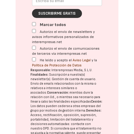
SUSCRIBIRME GRATIS
Marcar todos
Autorizo el envío de newsletters y
avisos informativos personalizados de
interempresas.net
Autorizo el envío de comunicaciones
de terceros vía interempresas.net
He leído y acepto el
Aviso Legal
y la
Política de Protección de Datos
Responsable:
Interempresas Media, S.L.U.
Finalidades:
Suscripción a nuestra(s)
newsletter(s). Gestión de cuenta de usuario.
Envío de emails relacionados con la misma o
relativos a intereses similares o
asociados.
Conservación:
mientras dure la
relación con Ud., o mientras sea necesario para
llevar a cabo las finalidades especificadas
Cesión:
Los datos pueden cederse a otras
empresas del
grupo
por motivos de gestión interna.
Derechos:
Acceso, rectificación, oposición, supresión,
portabilidad, limitación del tratatamiento y
decisiones automatizadas:
contacte con
nuestro DPD
. Si considera que el tratamiento no
se ajusta a la normativa vigente, puede presentar