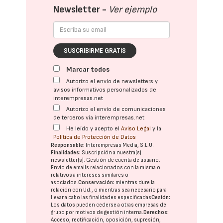
Newsletter -
Ver ejemplo
SUSCRIBIRME GRATIS
Marcar todos
Autorizo el envío de newsletters y
avisos informativos personalizados de
interempresas.net
Autorizo el envío de comunicaciones
de terceros vía interempresas.net
He leído y acepto el
Aviso Legal
y la
Política de Protección de Datos
Responsable:
Interempresas Media, S.L.U.
Finalidades:
Suscripción a nuestra(s)
newsletter(s). Gestión de cuenta de usuario.
Envío de emails relacionados con la misma o
relativos a intereses similares o
asociados.
Conservación:
mientras dure la
relación con Ud., o mientras sea necesario para
llevar a cabo las finalidades especificadas
Cesión:
Los datos pueden cederse a otras
empresas del
grupo
por motivos de gestión interna.
Derechos:
Acceso, rectificación, oposición, supresión,