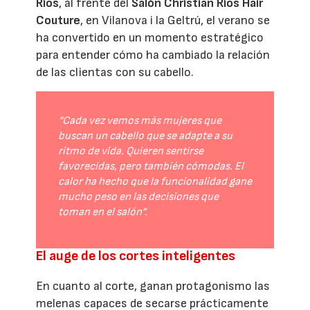
Ríos
, al frente del
Salón Christian Ríos Hair
Couture
, en Vilanova i la Geltrú, el verano se
ha convertido en un momento estratégico
para entender cómo ha cambiado la relación
de las clientas con su cabello.
“Cada vez vemos más mujeres que
buscan un cabello que se adapte a su
ritmo de vida. Quieren sentirse
favorecidas, pero también cómodas. El
calor ha hecho que la funcionalidad gane
mucho peso en las decisiones que
toman en el salón”.
El auge de los cortes inteligentes
En cuanto al corte, ganan protagonismo las
melenas capaces de secarse prácticamente