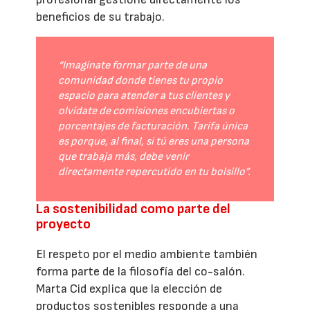
beneficios de su trabajo.
“Imagínate formar parte de una
comunidad donde tienes tu propio
espacio para atender a tus clientes y
olvídate de comisiones encubiertas o
porcentajes de facturación. Tarifa única
es porque, al final, si tú eres una persona
que trabaja más, debe venir
directamente repercutido en tu bolsillo”.
La sostenibilidad como parte del
proyecto
El respeto por el medio ambiente también
forma parte de la filosofía del co-salón.
Marta Cid explica que la elección de
productos sostenibles responde a una