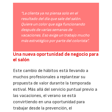
“La clienta ya no piensa solo en el
resultado del día que sale del salón.
Quiere un color que siga funcionando
después de varias semanas de
vacaciones. Eso exige un trabajo mucho
más estratégico por parte del colorista”.
Una nueva oportunidad de negocio para
el salón
Este cambio de hábitos está llevando a
muchos profesionales a replantear su
propuesta de valor durante la temporada
estival. Más allá del servicio puntual previo a
las vacaciones, el verano se está
convirtiendo en una oportunidad para
trabajar desde la prevención, el