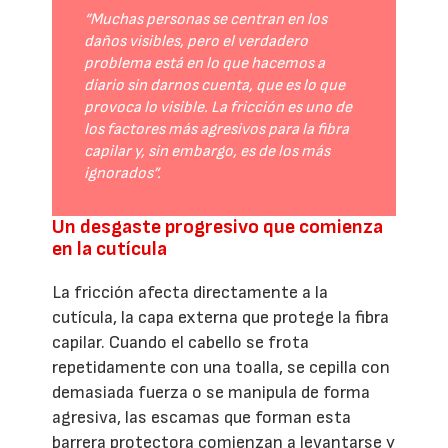
“Muchas personas se centran en los
daños visibles, pero el verdadero
problema está en lo que hacemos a
diario sin darnos cuenta, que es lo que
provoca lo visible. La fricción es uno de
los factores más agresivos para la fibra
capilar y, sin embargo, es de los más
ignorados”.
Un desgaste progresivo que comienza
en la cutícula
La fricción afecta directamente a la
cutícula, la capa externa que protege la fibra
capilar. Cuando el cabello se frota
repetidamente con una toalla, se cepilla con
demasiada fuerza o se manipula de forma
agresiva, las escamas que forman esta
barrera protectora comienzan a levantarse y