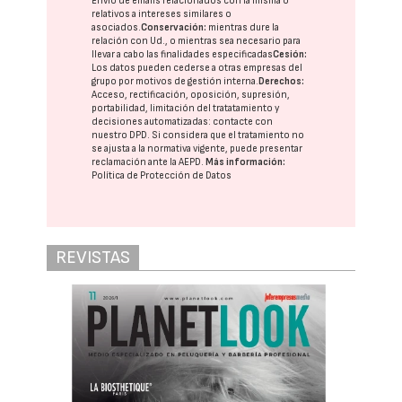
Envío de emails relacionados con la misma o
relativos a intereses similares o
asociados.
Conservación:
mientras dure la
relación con Ud., o mientras sea necesario para
llevar a cabo las finalidades especificadas
Cesión:
Los datos pueden cederse a otras
empresas del
grupo
por motivos de gestión interna.
Derechos:
Acceso, rectificación, oposición, supresión,
portabilidad, limitación del tratatamiento y
decisiones automatizadas:
contacte con
nuestro DPD
. Si considera que el tratamiento no
se ajusta a la normativa vigente, puede presentar
reclamación ante la
AEPD
.
Más información:
Política de Protección de Datos
REVISTAS