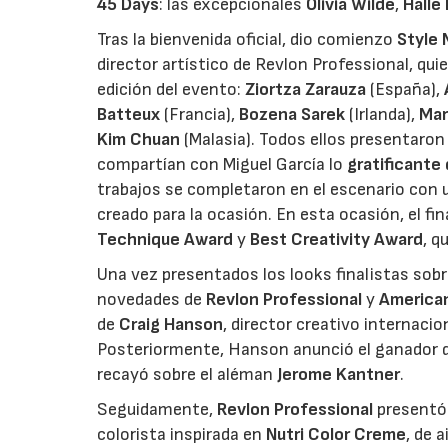
45 Days
: las excepcionales
Olivia Wilde
,
Halle 
Tras la bienvenida oficial, dio comienzo
Style
director artístico de Revlon Professional, qu
edición del evento:
Ziortza Zarauza
(España),
Batteux
(Francia),
Bozena Sarek
(Irlanda),
Mar
Kim Chuan
(Malasia). Todos ellos presentaron
compartían con Miguel García lo
gratificante 
trabajos se completaron en el escenario con 
creado para la ocasión. En esta ocasión, el f
Technique Award
y
Best Creativity Award
, q
Una vez presentados los looks finalistas sobr
novedades de
Revlon Professional
y
America
de
Craig Hanson
, director creativo internaci
Posteriormente, Hanson anunció el ganador 
recayó sobre el aléman
Jerome Kantner
.
Seguidamente,
Revlon Professional
presentó 
colorista inspirada en
Nutri Color Creme
, de a