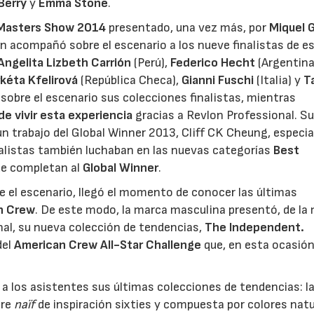
Berry
y
Emma Stone
.
 Masters Show 2014
presentado, una vez más, por
Miquel 
ien acompañó sobre el escenario a los nueve finalistas de e
Angelita Lizbeth Carrión
(Perú),
Federico Hecht
(Argentina
kéta Kfelirová
(República Checa),
Gianni Fuschi
(Italia) y
T
 sobre el escenario sus colecciones finalistas, mientras
de vivir esta experiencia
gracias a Revlon Professional. S
un trabajo del Global Winner 2013, Cliff CK Cheung, espec
inalistas también luchaban en las nuevas categorías
Best
ue completan al
Global Winner
.
e el escenario, llegó el momento de conocer las últimas
n Crew
. De este modo, la marca masculina presentó, de la
onal, su nueva colección de tendencias,
The Independent.
del
American Crew All-Star Challenge
que, en esta ocasión
a los asistentes sus últimas colecciones de tendencias: l
ire
naïf
de inspiración sixties y compuesta por colores natu