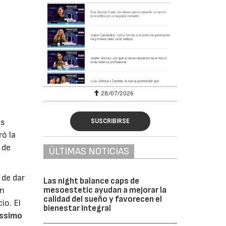
28/07/2026
SUSCRIBIRSE
os
ró la
 de
ÚLTIMAS NOTICIAS
 de dar
Las night balance caps de
mesoestetic ayudan a mejorar la
on
calidad del sueño y favorecen el
io. El
bienestar integral
issimo