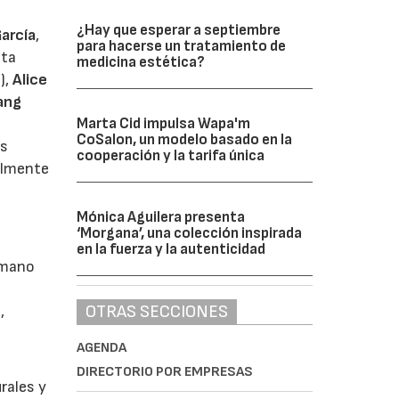
¿Hay que esperar a septiembre
García
,
para hacerse un tratamiento de
sta
medicina estética?
),
Alice
ang
Marta Cid impulsa Wapa'm
CoSalon, un modelo basado en la
us
cooperación y la tarifa única
ialmente
Mónica Aguilera presenta
‘Morgana’, una colección inspirada
en la fuerza y la autenticidad
 mano
OTRAS SECCIONES
,
AGENDA
a
DIRECTORIO POR EMPRESAS
rales y